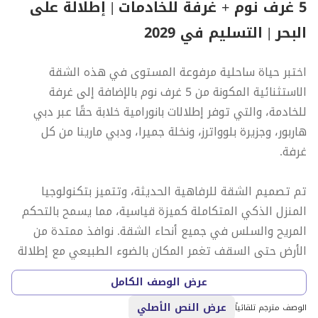
5 غرف نوم + غرفة للخادمات | إطلالة على
البحر | التسليم في 2029
اختبر حياة ساحلية مرفوعة المستوى في هذه الشقة
الاستثنائية المكونة من 5 غرف نوم بالإضافة إلى غرفة
للخادمة، والتي توفر إطلالات بانورامية خلابة حقًا عبر دبي
هاربور، وجزيرة بلوواترز، ونخلة جميرا، ودبي مارينا من كل
غرفة.
تم تصميم الشقة للرفاهية الحديثة، وتتميز بتكنولوجيا
المنزل الذكي المتكاملة كميزة قياسية، مما يسمح بالتحكم
المريح والسلس في جميع أنحاء الشقة. نوافذ ممتدة من
الأرض حتى السقف تغمر المكان بالضوء الطبيعي مع إطلالة
غير منقطعة على الأفق والبحر.
عرض الوصف الكامل
عرض النص الأصلي
يتمتع السكان بإمكانية الوصول الحصري إلى مسبح لا متناهي
الوصف مترجم تلقائياً