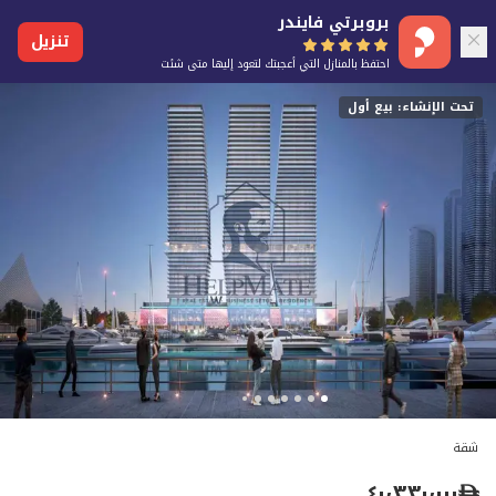
بروبرتي فايندر
تنزيل
احتفظ بالمنازل التي أعجبتك لتعود إليها متى شئت
تحت الإنشاء: بيع أول
شقة
٤٠٬٣٣٠٬٠٠٠