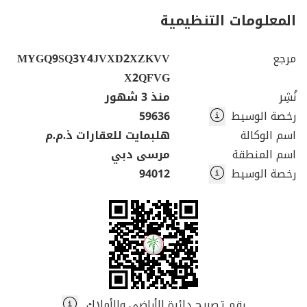
المعلومات التنظيمية
مرجع
MYGQ9SQ3Y4JVXD2XZKVV
X2QFVG
نُشِر
منذ 3 شهور
رخصة الوسيط
59636
اسم الوكالة
هلبمايت للعقارات ذ.م.م
اسم المنطقة
مرسى دبي
رخصة الوسيط
94012
رقم تصريح دائرة الأراضي والأملاك.