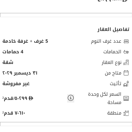
تفاصيل العقار
عدد غرف النوم
5 غرف + غرفة خادمة
الحمامات
4 حمامات
نوع العقار
شقة
متاح من
٣١ ديسمبر ٢٠٢٩
تأثيث
غير مفروشة
السعر لكل وحدة
د
٥٬٢٩٩/قدم²
مساحة
ر
منطقة
٧٬٦١٠ قدم²
ه
م