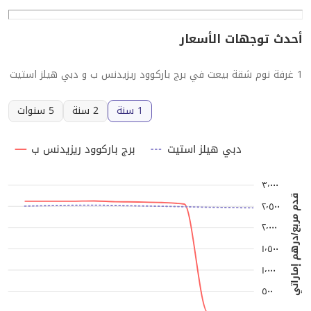
أحدث توجهات الأسعار
1 غرفة نوم شقة بيعت في برج باركوود ريزيدنس ب و دبي هيلز استيت
1 سنة
2 سنة
5 سنوات
دبي هيلز استيت
برج باركوود ريزيدنس ب
٣٬٠٠٠
قدم مربع/درهم إماراتي
٢٬٥٠٠
٢٬٠٠٠
١٬٥٠٠
١٬٠٠٠
٥٠٠