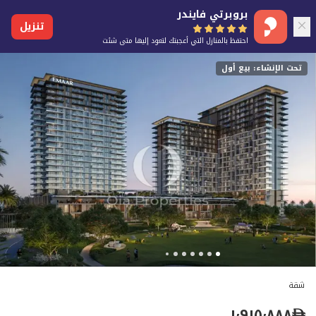
بروبرتي فايندر
تنزيل
احتفظ بالمنازل التي أعجبتك لتعود إليها متى شئت
تحت الإنشاء: بيع أول
شقة
١٬٩١٥٬٨٨٨