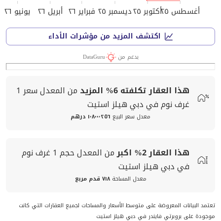
أغسطس ٢٥
أكتوبر ٢٥
ديسمبر ٢٥
فبراير ٢٦
أبريل ٢٦
يونيو ٢٦
اكتشف المزيد من مؤشرات الأداء
بدعم من
DataGuru
هذا العقار تكلفته
6%
المزيد
من المعدل
سعر
1
غرف نوم في دبي هيلز استيت
معدل سعر البيع
١٬٨٠٠٬٢٥٦ درهم
هذا العقار
2%
اكبر
من المعدل
حجم
1 غرف نوم
في دبي هيلز استيت
معدل المساحة
٧١٨ قدم مربع
تعتمد البيانات المعروضة على متوسط الأسعار والمساحات لجميع العقارات التي كانت
موجودة على بروبرتي فايندر في دبي هيلز استيت