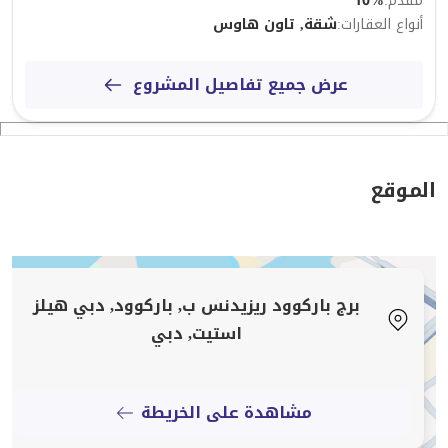
مُقدم
:
%
10
30 دقيقة إلى مطار دبي الدولي (DXB)
أنواع العقارات
:
شقة, تاون هاوس
اتصل بـ OIA Properties اليوم
عرض جميع تفاصيل المشروع
لا تفوت هذه الوحدة المفروشة بالكامل الجاهزة للسكن
بغرفة نوم واحدة في موقع متميز في دبي.
اتصل الآن لترتيب زيارة أو لمعرفة المزيد.
الموقع
برج باركوود ريزيدنس ب, باركوود, دبي هيلز
استيت, دبي
مشاهدة على الخريطة