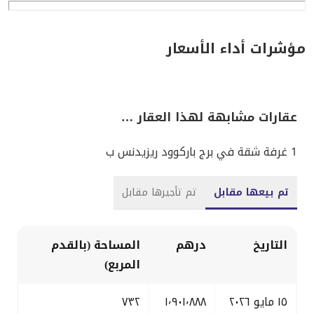
مؤشرات أداء الأسعار
عقارات مشابهة لهذا العقار …
1 غرفة شقة في برج باركوود ريزيدنس ب
تم بيعها مقابل
تم تأجيرها مقابل
التاريخ
درهم
المساحة (بالقدم
المربع)
١٥ مايو ٢٠٢٦
١٬٩٠١٬٨٨٨
٧٣٢