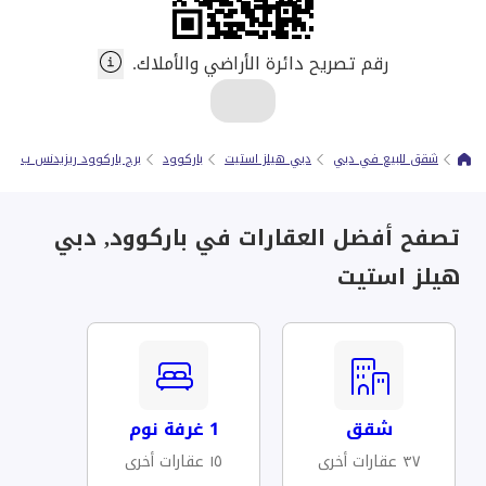
رقم تصريح دائرة الأراضي والأملاك.
شقق للبيع في دبي
دبي هيلز استيت
باركوود
برج باركوود ريزيدنس ب
تصفح أفضل العقارات في باركوود, دبي
هيلز استيت
شقق
1 غرفة نوم
٣٧ عقارات أخرى
١٥ عقارات أخرى