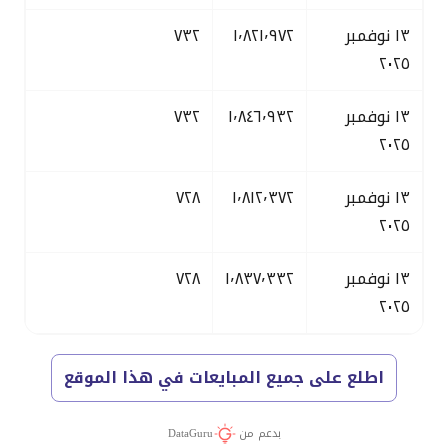
١٣ نوفمبر
١٬٨٢١٬٩٧٢
٧٣٢
٢٠٢٥
١٣ نوفمبر
١٬٨٤٦٬٩٣٢
٧٣٢
٢٠٢٥
١٣ نوفمبر
١٬٨١٢٬٣٧٢
٧٢٨
٢٠٢٥
١٣ نوفمبر
١٬٨٣٧٬٣٣٢
٧٢٨
٢٠٢٥
اطلع على جميع المبايعات في هذا الموقع
بدعم من
DataGuru