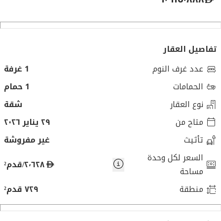
تفاصيل العقار
عدد غرف النوم
1 غرفة
الحمامات
1 حمام
نوع العقار
شقة
متاح من
٢٩ يناير ٢٠٢٦
تأثيث
غير مفروشة
السعر لكل وحدة
د
٢٬٦٢٨/قدم²
مساحة
ر
منطقة
٧٢٩ قدم²
ه
م