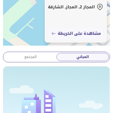
الرعاية الصحية على بُعد خطوات قليلة من عتبة منزلك. إذا
المجاز 2, المجاز, الشارقة
كنت تبحث عن الترفيه، فإن قناة القصباء المائية والمطاعم
والمقاهي المحاذية لها تعد من أهم عوامل الجذب في
المنطقة. للعائلات، تتوفر خيارات تعليمية قريبة مثل مدرسة
الشويفات الدولية، كما يسهل الوصول إلى سيتي سنتر
مشاهدة على الخريطة
الشارقة للتسوق والتسلية. المنطقة معروفة بكونها وجهة
مفضلة للوافدين من مختلف الجنسيات، وتوفر نمط حياة
مريحاً يجمع بين الهدوء والخدمات المتكاملة التي تحتاجها
المباني
المجتمع
في حياتك اليومية. سعر هذه الشقة هو 390555 درهم
إماراتي. إذا كنت مهتماً بمعرفة المزيد أو ترغب في ترتيب
موعد للمعاينة، تواصل معنا في أي وقت.