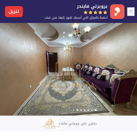
بروبرتي فايندر
تنزيل
احتفظ بالمنازل التي أعجبتك لتعود إليها متى شئت
حصري على بروبرتي فايندر