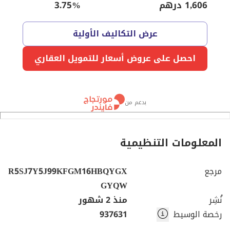
1,606
درهم
%
3.75
عرض التكاليف الأولية
احصل على عروض أسعار للتمويل العقاري
بدعم من
المعلومات التنظيمية
مرجع
R5SJ7Y5J99KFGM16HBQYGX
GYQW
نُشِر
منذ 2 شهور
رخصة الوسيط
937631