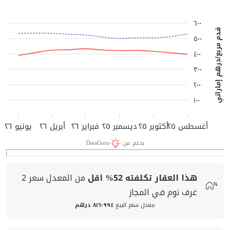
٦٠٠
قدم مربع/درهم إماراتي
٥٠٠
٤٠٠
٣٠٠
٢٠٠
١٠٠
أغسطس ٢٥
أكتوبر ٢٥
ديسمبر ٢٥
فبراير ٢٦
أبريل ٢٦
يونيو ٢٦
بدعم من
DataGuru
هذا العقار تكلفته
52%
اقل
من المعدل
سعر
2
غرف نوم في المجاز
معدل سعر البيع
٨١٦٬٩٩٤ درهم