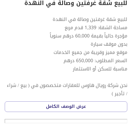
للبيع شقة غرفتين وصالة في النهدة
للبيع شقة غرفتين وصالة في النهدة
مساحة الشقة: 1,339 قدم مربع
مؤجرة حالياً بقيمة 60,000 درهم سنوياً
بدون موقف سيارة
موقع مميز وقريبة من جميع الخدمات
السعر المطلوب: 650,000 درهم
مناسبة للسكن أو الاستثمار
نحن شركة رويال هاوس للعقارات متخصصون في ( بيع / شراء
/ تأجير )
جميع العقارات في امارة الشارقة
عرض الوصف الكامل
( أراضي / بنايات / فلل / شقق/ سكن عمال /شبرات / محلات
تجارية )
كما يتوافر لدينا شقق للإيجار الشهري وبيع في كافه انحاء