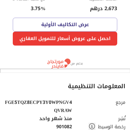
2,673
درهم
%
3.75
عرض التكاليف الأولية
احصل على عروض أسعار للتمويل العقاري
بدعم من
المعلومات التنظيمية
مرجع
FGE5TQZ8ECPY3Y0WPNGV4
QVRAW
نُشِر
منذ شهر واحد
رخصة الوسيط
901082