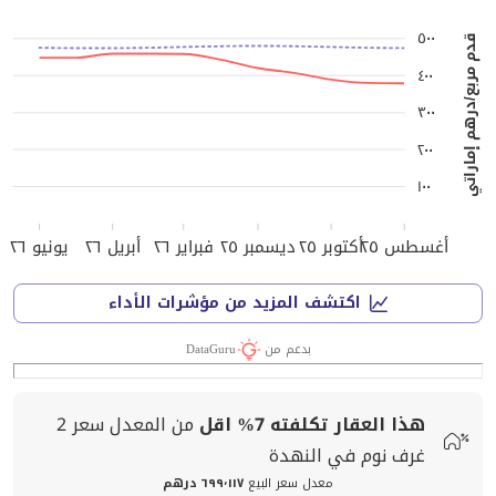
٥٠٠
قدم مربع/درهم إماراتي
٤٠٠
٣٠٠
٢٠٠
١٠٠
أغسطس ٢٥
أكتوبر ٢٥
ديسمبر ٢٥
فبراير ٢٦
أبريل ٢٦
يونيو ٢٦
اكتشف المزيد من مؤشرات الأداء
بدعم من
DataGuru
هذا العقار تكلفته
7%
اقل
من المعدل
سعر
2
غرف نوم في النهدة
معدل سعر البيع
٦٩٩٬١١٧ درهم