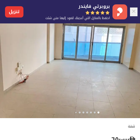
بروبرتي فايندر
تنزيل
احتفظ بالمنازل التي أعجبتك لتعود إليها متى شئت
شقة
٦٥٠٬٠٠٠