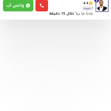
4.4
واتس آب
7 تقييمات
عادةً ما يردّ
خلال 15 دقيقة