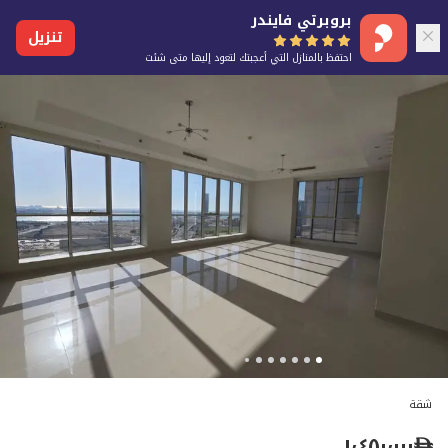
بروبرتي فايندر
تنزيل
احتفظ بالمنازل التي أعجبتك لتعود إليها متى شئت
شقة
١٬٤٥٠٬٠٠٠