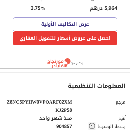
5,964
درهم
%
3.75
عرض التكاليف الأولية
احصل على عروض أسعار للتمويل العقاري
بدعم من
المعلومات التنظيمية
مرجع
Z8NC5PYHW0VPQARF02XM
KJ2P58
نُشِر
منذ شهر واحد
رخصة الوسيط
904857