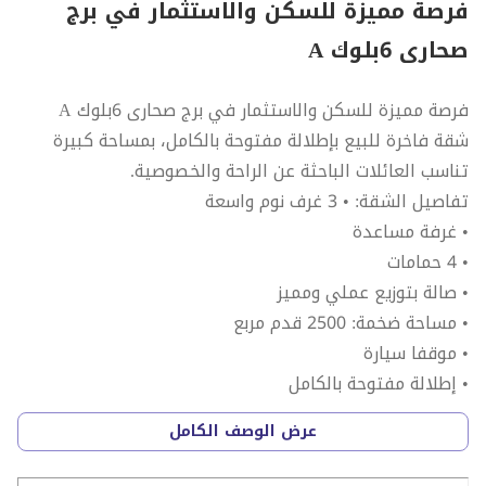
فرصة مميزة للسكن والاستثمار في برج
صحارى 6بلوك A
فرصة مميزة للسكن والاستثمار في برج صحارى 6بلوك A
شقة فاخرة للبيع بإطلالة مفتوحة بالكامل، بمساحة كبيرة
تناسب العائلات الباحثة عن الراحة والخصوصية.
تفاصيل الشقة: • 3 غرف نوم واسعة
• غرفة مساعدة
• 4 حمامات
• صالة بتوزيع عملي ومميز
• مساحة ضخمة: 2500 قدم مربع
• موقفا سيارة
• إطلالة مفتوحة بالكامل
• جاهزة للسكن
عرض الوصف الكامل
السعر: 1,450,000 درهم إماراتي فقط
سعر مميز جداً مقارنة بالمساحة والموقع والإطلالة.