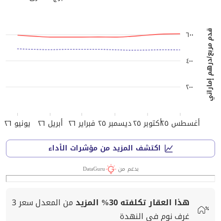
قدم مربع/درهم إماراتي
٦٠٠
٤٠٠
٢٠٠
أغسطس ٢٥
أكتوبر ٢٥
ديسمبر ٢٥
فبراير ٢٦
أبريل ٢٦
يونيو ٢٦
اكتشف المزيد من مؤشرات الأداء
بدعم من
DataGuru
هذا العقار تكلفته
30%
المزيد
من المعدل
سعر
3
غرف نوم في النهدة