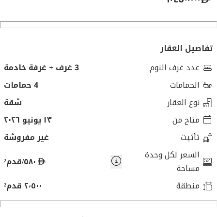
تفاصيل العقار
عدد غرف النوم
3 غرف + غرفة خادمة
الحمامات
4 حمامات
نوع العقار
شقة
متاح من
١٣ يونيو ٢٠٢٦
تأثيث
غير مفروشة
السعر لكل وحدة
د
٥٨٠/قدم²
مساحة
ر
منطقة
٢٬٥٠٠ قدم²
ه
م