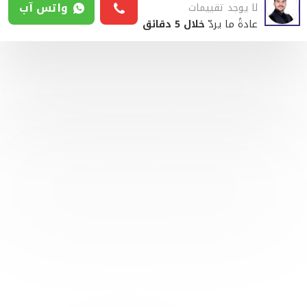
واتس آب
لا يوجد تقييمات
عادةً ما يردّ
خلال 5 دقائق