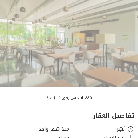
شقة للبيع في زهور 1, الزاهية
تفاصيل العقار
نُشِر
منذ شهر واحد
نوع العقار
شقة