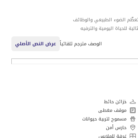
ظّم الضوء الطبيعي والوظائف
ية للحياة اليومية والترفيه
مساحات الخضراء الهادئة
الوصف مترجم تلقائياً
عرض النص الأصلي
أنشطة العائلية
يومية
خزائن حائط
مات السباحة والصالات الاجتماعية
موقف مغطى
الحياة
مسموح لتربية حيوانات
حارس أمن
غرفة للملابس