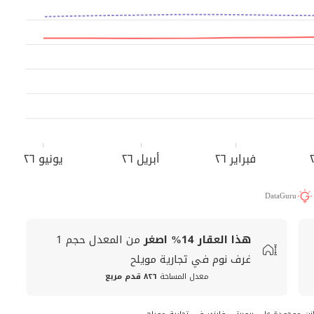
فبراير ٢٦
أبريل ٢٦
يونيو ٢٦
DataGuru
هذا العقار
14%
اصغر
من المعدل
حجم
1
غرف نوم في تجارية مويلح
معدل المساحة
٨٢٦ قدم مربع