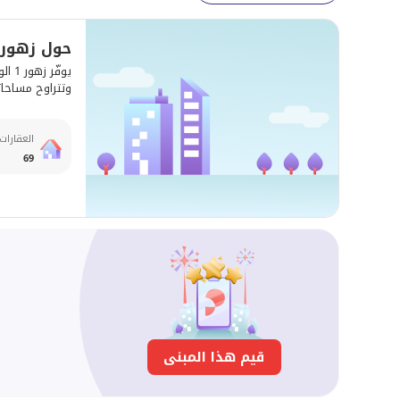
حول زهور 1
وتتراوح مساحاتها بين 700 - 3,274 قدم مربع. ومع
العقارات
69
قيم هذا المبنى