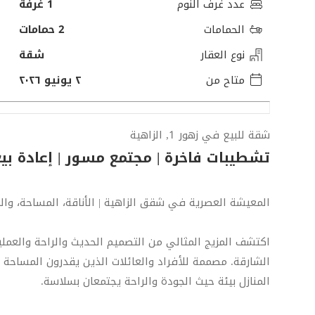
عدد غرف النوم
1 غرفة
الحمامات
2 حمامات
نوع العقار
شقة
متاح من
٢ يونيو ٢٠٢٦
شقة للبيع في زهور 1, الزاهية
تشطيبات فاخرة | مجتمع مسور | إعادة بيع
المعيشة العصرية في شقق الزاهية | الأناقة، المساحة، وال
اكتشف المزيج المثالي من التصميم الحديث والراحة والعم
الشارقة. مصممة للأفراد والعائلات الذين يقدرون المساحة و
المنازل بيئة حيث الجودة والراحة يجتمعان بسلاسة.