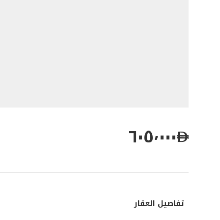
٦٠٥٬٠٠٠
تفاصيل العقار