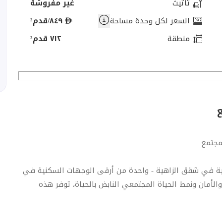
تأثيث
غير مفروشة
د
السعر لكل وحدة مساحة
٨٤٩/قدم²
ر
منطقة
٧١٢ قدم²
ه
م
مجتمع
لية في شقق الزاهية - واحدة من أرقى الوجهات السكنية في
الأمان ونمط الحياة المجتمعي النابض بالحياة، توفر هذه