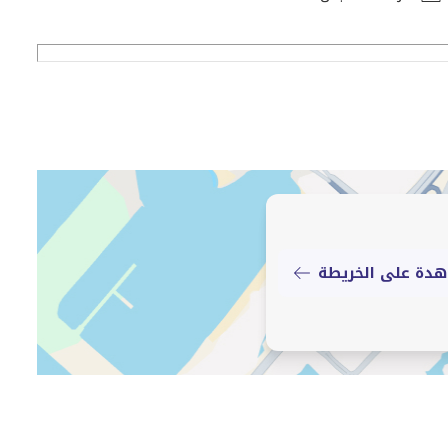
حياة كاملة. مع التخطيط المدروس والهندسة المعمارية
الراحة والقيمة طويلة الأجل. سواء كان للعيش أو الاستثمار،
دة على الخريطة
شارقة.