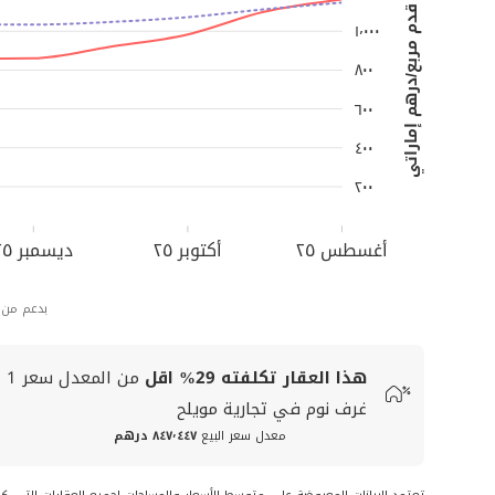
قدم مربع/درهم إماراتي
١٬٠٠٠
٨٠٠
٦٠٠
٤٠٠
٢٠٠
أغسطس ٢٥
أكتوبر ٢٥
ديسمبر ٢٥
بدعم من
هذا العقار تكلفته
29%
اقل
من المعدل
سعر
1
غرف نوم في تجارية مويلح
معدل سعر البيع
٨٤٧٬٤٤٧ درهم