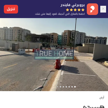
بروبرتي فايندر
تنزيل
احتفظ بالمنازل التي أعجبتك لتعود إليها متى شئت
أرض
٥٬٦٠٠٬٠٠٠