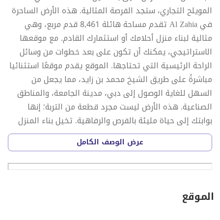
المويلح التجاري، ستجد الفرصة المثالية. هذه الأرض الساحرة
في Al Zahia تقدم مساحة هائلة 8,461 قدم مربع، وهي
مثالية لبناء منزل أحلامك أو استثمارك القادم. مع موقعها
الاستراتيجي، يمكنك أن تكون على بعد خطوات من وسائل
الراحة الرئيسية التي تحتاجها. الموقع يقدم موقعًا استثنائيا
مباشرةً على طريق الشيخ محمد بن زايد، مما يجعل من
السهل للغاية الوصول إلى دبي، مدينة الجامعة، والمناطق
الصناعية. هذه الأرض ليست مجرد قطعة من التربة؛ إنها
بوابتك إلى حياة مليئة بالفرص والرفاهية. تخيل بناء المنزل
الذي كنت تحلم به دائمًا، حيث يمكنك تصميم كل تفصيل
عرض الوصف الكامل
على حسب رغباتك وأسلوب حياتك. عندما يتعلق الأمر
بالاستثمار، فإن هذه الأرض تمثل فرصة ذهبية. مع الطلب
المرتفع على العقارات في المنطقة، يمكنك توقع عائدات
استثمارية قوية. المويلح التجاري ليس فقط موقعًا، بل
الموقع
مجتمعًا نابضًا بالحياة حيث تلتقي الفرص بالمزايا. من الوصول
إلى التعليم إلى وسائل النقل، يتمتع السكان بكل ما