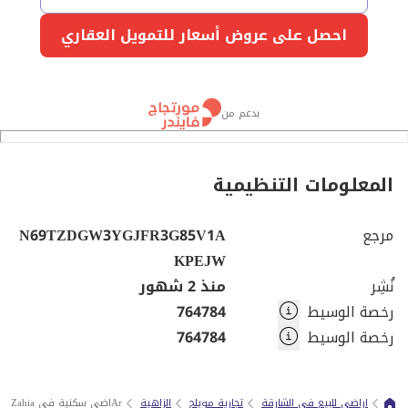
احصل على عروض أسعار للتمويل العقاري
بدعم من
المعلومات التنظيمية
مرجع
N69TZDGW3YGJFR3G85V1A
KPEJW
نُشِر
منذ 2 شهور
رخصة الوسيط
764784
رخصة الوسيط
764784
اراضي للبيع في الشارقة
تجارية مويلح
الزاهية
Arاضي سكنية في Al Zahia مع مساحة واسعة