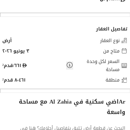
تفاصيل العقار
نوع العقار
أرض
متاح من
٣ يونيو ٢٠٢٦
السعر لكل وحدة
د
٦٦١/قدم²
مساحة
ر
منطقة
٨٬٤٦١ قدم²
ه
م
Arاضي سكنية في Al Zahia مع مساحة
واسعة
البحث عن قطعة أرض تليق بتفاصيل أحلامك؟ هنا في