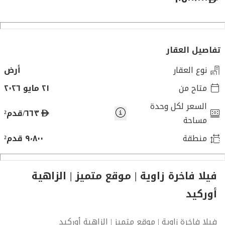
تفاصيل العقار
نوع العقار
أرض
متاح من
٢١ مايو ٢٠٢٦
السعر لكل وحدة
د
٦٦٣/قدم²
مساحة
ر
منطقة
٩٬٨٠٠ قدم²
ه
م
فيلا فاخرة زاوية | موقع متميز | الزاهية
أوركيد
فيلا فاخرة زاوية | موقع متميز | الزاهية أوركيد