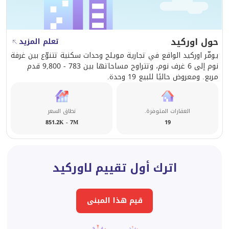
• موقع متميز داخل مجمع أوركيد
• فيلا زاوية توفر خصوصية تامة
حول اوركيد
تعلم المزيد
يوفّر اوركيد الواقع في تجارية مويلح وحدات سكنية تتنوّع بين غرفة
نوم إلى 6 غرف نوم، وتتراوح مساحاتها بين 783 - 9,800 قدم
• تصميم واسع وعملي
مربع. ومعروض حاليًا للبيع 19 وحدة.
• فرصة ممتازة لامتلاك منزل عائلي
العقارات المتوفرة.
نطاق السعر
851.2K - 7M
19
• فرصة استثمارية مميزة
6,500,000 درهم إماراتي
اترك أول تقييم لاوركيد
قيم هذا المبنى