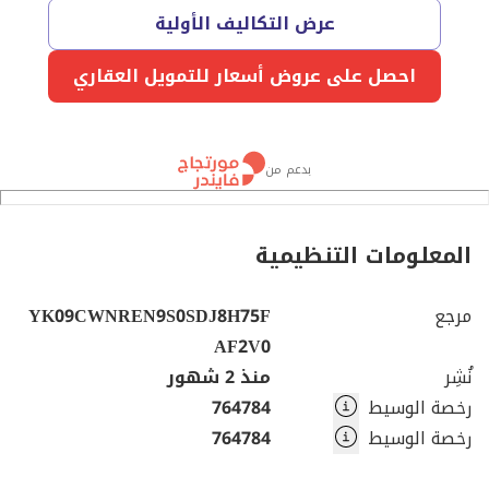
عرض التكاليف الأولية
احصل على عروض أسعار للتمويل العقاري
بدعم من
المعلومات التنظيمية
مرجع
YK09CWNREN9S0SDJ8H75F
AF2V0
نُشِر
منذ 2 شهور
رخصة الوسيط
764784
رخصة الوسيط
764784