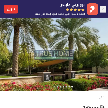
بروبرتي فايندر
تنزيل
احتفظ بالمنازل التي أعجبتك لتعود إليها متى شئت
أرض
٦٬٥٠٠٬٠٠٠