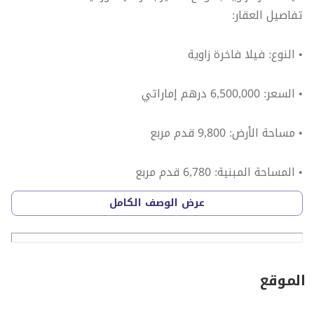
تفاصيل العقار:
• النوع: فيلا فاخرة زاوية
• السعر: 6,500,000 درهم إماراتي
• مساحة الأرض: 9,800 قدم مربع
• المساحة المبنية: 6,780 قدم مربع
عرض الوصف الكامل
• التصميم: قبو + طابق أرضي + طابق أول (قبو + طابق أرضي
+ طابق أول)
• الموقع: الزاهية - أوركيد
الموقع
الميزات الرئيسية: