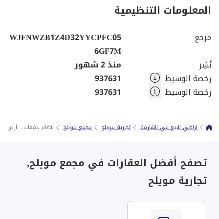
المعلومات التنظيمية
مرجع
WJFNWZB1Z4D32YYCPFC05
6GF7M
نُشِر
منذ 2 شهور
رخصة الوسيط
937631
رخصة الوسيط
937631
اراضي للبيع في الشارقة
تجارية مويلح
مجمع مويلح
بنظام دفعات... أرض ممي
تصفح أفضل العقارات في مجمع مويلح,
تجارية مويلح