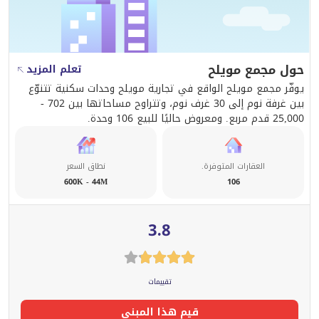
هذا العقار يمثل فرصة حقيقية للمستثمرين الجادين الذين
يبحثون عن أصل عقاري في موقع قابل للنمو والتوسع
حول مجمع مويلح
تعلم المزيد
Ameer Qazaq
يوفّر مجمع مويلح الواقع في تجارية مويلح وحدات سكنية تتنوّع
بين غرفة نوم إلى 30 غرف نوم، وتتراوح مساحاتها بين 702 -
25,000 قدم مربع. ومعروض حاليًا للبيع 106 وحدة.
0552338167
العقارات المتوفرة.
نطاق السعر
600K - 44M
106
نحن شركة وساطة عقارية احترافية نساعدك على بيع أو شراء
أو استثمار العقار بأفضل الفرص المتاحة في السوق مع
تقديم استشارات عقارية موثوقة وخدمة متكاملة
3.8
للمستثمرين والملاك
تقييمات
قيم هذا المبنى