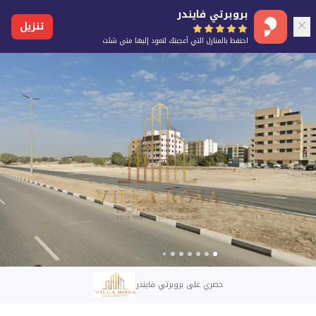
بروبرتي فايندر
تنزيل
احتفظ بالمنازل التي أعجبتك لتعود إليها متى شئت
حصري على بروبرتي فايندر