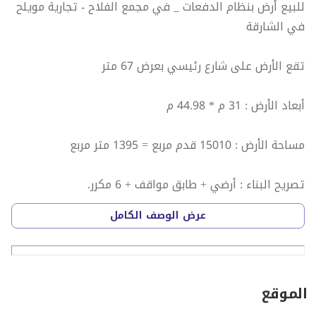
للبيع أرض بنظام الدفعات _ في مجمع الفلاح - تجارية مويلح
في الشارقة
تقع الأرض على شارع رئيسي بعرض 67 متر
أبعاد الأرض : 31 م * 44.98 م
مساحة الأرض : 15010 قدم مربع = 1395 متر مربع
تصريح البناء : أرضي + طابق مواقف + 6 مكرر.
عرض الوصف الكامل
قيمة البيع : 10,507,000 درهم إماراتي
دفعة مقدمة : 7,880,059 درهم
باقي المبلغ : 2,626,941 درهم يتم دفعه على خمسة أقساط
كل أربعة أشهر قسط بقيمة 525,388 درهم
الموقع
القسط الأول بتاريخ 14/6/2026