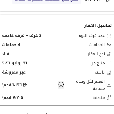
تفاصيل العقار
عدد غرف النوم
3 غرف + غرفة خادمة
الحمامات
4 حمامات
نوع العقار
فيلا
متاح من
٣١ يوليو ٢٠٢٦
تأثيث
غير مفروشة
السعر لكل وحدة
د
١٬١٣٦/قدم²
مساحة
ر
منطقة
٧٬٣٠٥ قدم²
ه
م