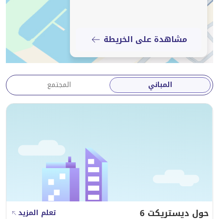
دايموند بارك - أو تصفح الاختيار الرائع للعقارات التي نحتفظ
بها على موقع هاوس آند هاوس. سيسعد وكلاؤنا بالإجابة
على أي استفسار متعلق بالصناعة لديك.
مشاهدة على الخريطة
المباني
المجتمع
حول ديستريكت 6
تعلم المزيد