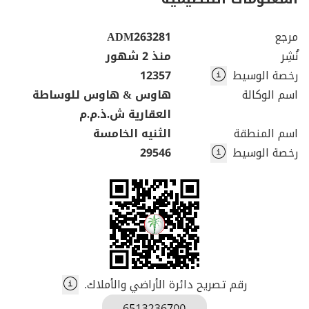
مرجع
ADM263281
نُشِر
منذ 2 شهور
رخصة الوسيط
12357
اسم الوكالة
هاوس & هاوس للوساطة
العقارية ش.ذ.م.م
اسم المنطقة
الثنيه الخامسة
رخصة الوسيط
29546
رقم تصريح دائرة الأراضي والأملاك.