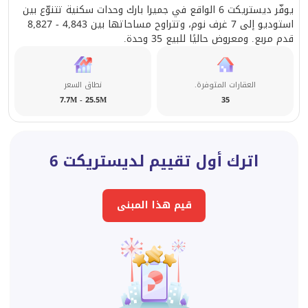
يوفّر ديستريكت 6 الواقع في جميرا بارك وحدات سكنية تتنوّع بين
استوديو إلى 7 غرف نوم، وتتراوح مساحاتها بين 4,843 - 8,827
قدم مربع. ومعروض حاليًا للبيع 35 وحدة.
العقارات المتوفرة.
نطاق السعر
7.7M - 25.5M
35
اترك أول تقييم لديستريكت 6
قيم هذا المبنى