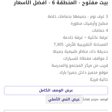
بيت مفتوح - المنطقة 6 - أفضل الأسعار
3 غرف نوم - جميعها بحمامات خاصة
مطبخ وأرضيات مطورة
4 حمامات
غرفة عائلية + غرفة خادمة
المساحة التقريبية للأرض: 7,305
حديقة ذات مناظر طبيعية جميلة
2 مواقف مغطاة للسيارات
قريب من مركز المجتمع والمدرسة
موقع متميز داخل جميرا بارك
خالية قريبًا
عرض الوصف الكامل
بعض الصور هي لأغراض التوضيح فقط
عرض النص الأصلي
الوصف مترجم تلقائياً
تفخر شركة هاوس آند هاوس بتقديم هذه الفيلا الفسيحة