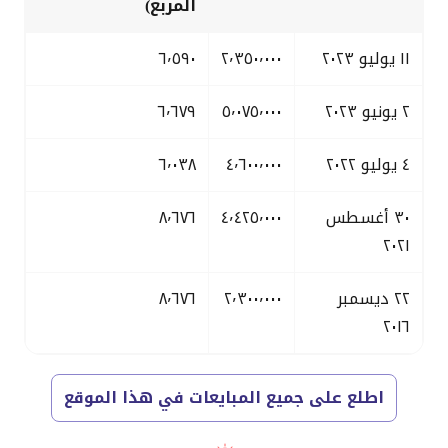
المربع)
١١ يوليو ٢٠٢٣
٢٬٣٥٠٬٠٠٠
٦٬٥٩٠
٢ يونيو ٢٠٢٣
٥٬٠٧٥٬٠٠٠
٦٬٦٧٩
٤ يوليو ٢٠٢٢
٤٬٦٠٠٬٠٠٠
٦٬٠٣٨
٣٠ أغسطس
٤٬٤٢٥٬٠٠٠
٨٬٦٧٦
٢٠٢١
٢٢ ديسمبر
٢٬٣٠٠٬٠٠٠
٨٬٦٧٦
٢٠١٦
اطلع على جميع المبايعات في هذا الموقع