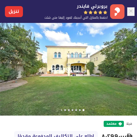
بروبرتي فايندر
تنزيل
احتفظ بالمنازل التي أعجبتك لتعود إليها متى شئت
فيلا
معتمد
٨٬٢٩٩٬٠٠٠
اطلع على التكاليف المدفوعة مقدمًا