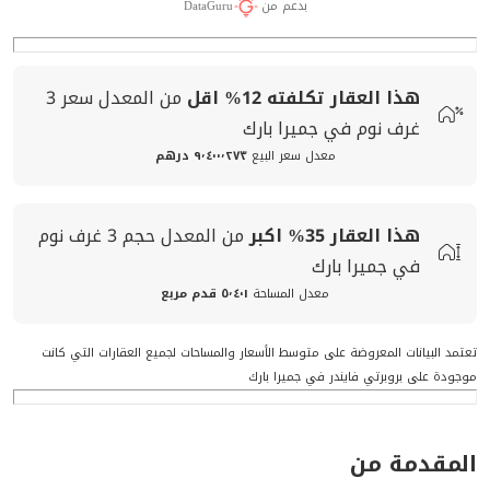
بدعم من
DataGuru
هذا العقار تكلفته
12%
اقل
من المعدل
سعر
3
غرف نوم في جميرا بارك
معدل سعر البيع
٩٬٤٠٠٬٢٧٣ درهم
هذا العقار
35%
اكبر
من المعدل
حجم
3 غرف نوم
في جميرا بارك
معدل المساحة
٥٬٤٠١ قدم مربع
تعتمد البيانات المعروضة على متوسط الأسعار والمساحات لجميع العقارات التي كانت
موجودة على بروبرتي فايندر في جميرا بارك
المقدمة من