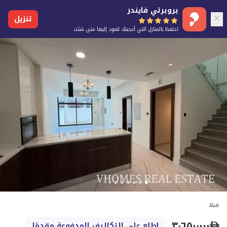
بروبرتي فايندر
تنزيل
احتفظ بالمنازل التي أعجبتك لتعود إليها متى شئت
فيلا
٣٬٦٥٠٬٠٠٠
اطلع على التكاليف المدفوعة مقدمًا