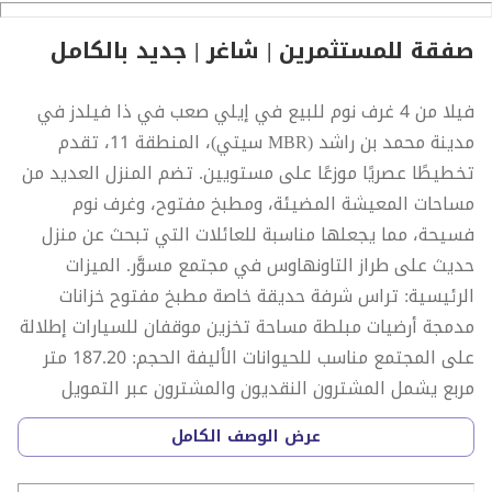
صفقة للمستثمرين | شاغر | جديد بالكامل
فيلا من 4 غرف نوم للبيع في إيلي صعب في ذا فيلدز في
مدينة محمد بن راشد (MBR سيتي)، المنطقة 11، تقدم
تخطيطًا عصريًا موزعًا على مستويين. تضم المنزل العديد من
مساحات المعيشة المضيئة، ومطبخ مفتوح، وغرف نوم
فسيحة، مما يجعلها مناسبة للعائلات التي تبحث عن منزل
حديث على طراز التاونهاوس في مجتمع مسوَّر. الميزات
الرئيسية: تراس شرفة حديقة خاصة مطبخ مفتوح خزانات
مدمجة أرضيات مبلطة مساحة تخزين موقفان للسيارات إطلالة
على المجتمع مناسب للحيوانات الأليفة الحجم: 187.20 متر
مربع يشمل المشترون النقديون والمشترون عبر التمويل
جميعًا الجديد بالكامل جاهز للانتقال قائمة حصرية موقفين
عرض الوصف الكامل
للسيارات مع أجهزة المطبخ غرفة خادمة المفتاح معنا اتصل
الآن السعر: 3,650,000 درهم إماراتي غير قابل للتفاوض