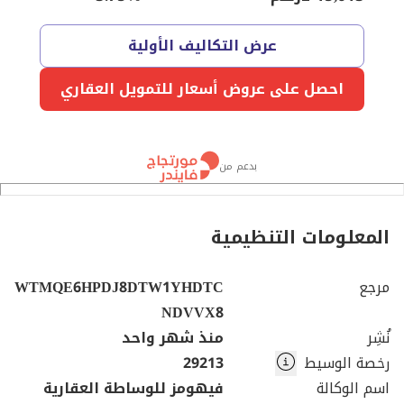
عرض التكاليف الأولية
احصل على عروض أسعار للتمويل العقاري
بدعم من
المعلومات التنظيمية
مرجع
WTMQE6HPDJ8DTW1YHDTC
NDVVX8
نُشِر
منذ شهر واحد
رخصة الوسيط
29213
اسم الوكالة
فيهومز للوساطة العقارية