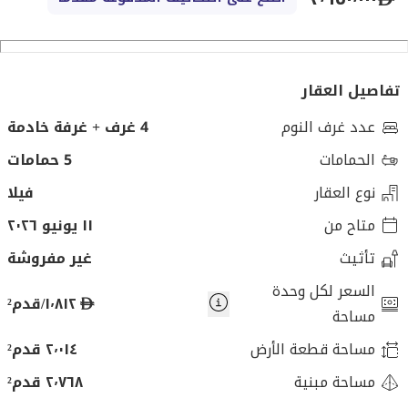
تفاصيل العقار
عدد غرف النوم
4 غرف + غرفة خادمة
الحمامات
5 حمامات
نوع العقار
فيلا
متاح من
١١ يونيو ٢٠٢٦
تأثيث
غير مفروشة
السعر لكل وحدة
د
١٬٨١٢/قدم²
مساحة
ر
مساحة قطعة الأرض
٢٬٠١٤ قدم²
ه
م
مساحة مبنية
٢٬٧٦٨ قدم²