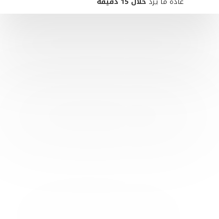
عادةً ما يردّ
خلال 15 دقيقة