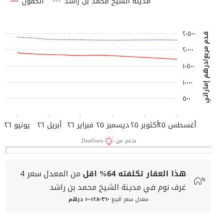
مدينة الشيخ محمد بن راشد
الحقول
٢٬٥٠٠
قدم مربع/درهم إماراتي
٢٬٠٠٠
١٬٥٠٠
١٬٠٠٠
٥٠٠
أغسطس ٢٥
أكتوبر ٢٥
ديسمبر ٢٥
فبراير ٢٦
أبريل ٢٦
يونيو ٢٦
بدعم من
DataGuru
هذا العقار تكلفته
64%
اقل
من المعدل
سعر
4
غرف نوم في مدينة الشيخ محمد بن راشد
معدل سعر البيع
١٠٬١٢٨٬٣٦٠ درهم