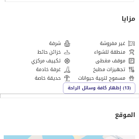
يشمل الطابق الأرضي منطقة معيشة وتناول طعام واسعة
مع نوافذ كبيرة من الأرض حتى السقف تفتح على فناء
مزايا
مفروش وحديقة خاصة. مطبخ حديث مفتوح مع جزيرة، أسطح
رخامية، وخزائن مدمجة يتصل بالمساحة الرئيسية للمعيشة.
غير مفروشة
شرفة
منطقة للشواء
خزائن حائط
موقف مغطى
تكييف مركزي
تجهيزات مطبخ
غرفة خادمة
مسموح لتربية حيوانات
حديقة خاصة
(13) إظهار كافة وسائل الراحة
الموقع