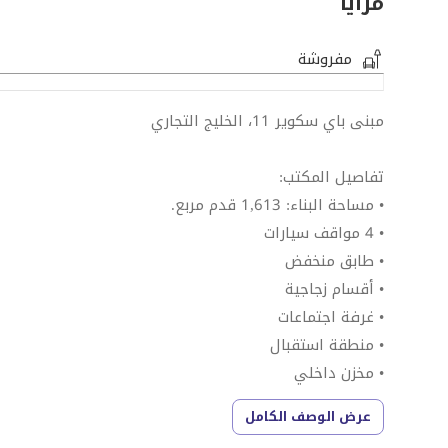
مزايا
مفروشة
مبنى باي سكوير 11، الخليج التجاري
تفاصيل المكتب:
• مساحة البناء: 1,613 قدم مربع.
• 4 مواقف سيارات
• طابق منخفض
• أقسام زجاجية
• غرفة اجتماعات
• منطقة استقبال
• مخزن داخلي
• مجهز بالكامل
عرض الوصف الكامل
• إطلالة على وسط المدينة