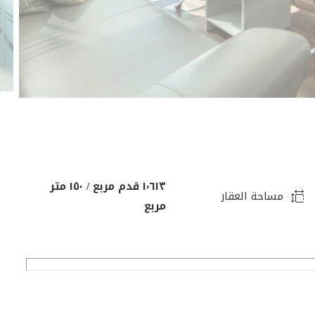
١٬٦١٣ قدم مربع / ١٥٠ متر
مساحة العقار
مربع