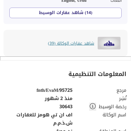
اللغات
English, Urdu
(14) شاهد عقارات الوسيط
شاهد عقارات الوكالة (39)
المعلومات التنظيمية
مرجع
fnth/EvaM/95725
نُشِر
منذ 2 شهور
رخصة الوسيط
30643
اسم الوكالة
اف ان تي هومز للعقارات
ش.ذ.م.م