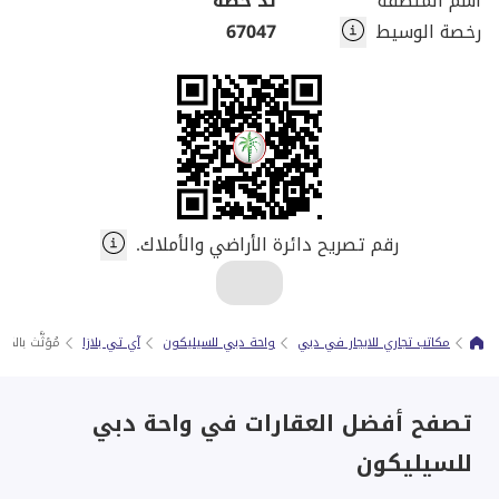
اسم المنطقة
ند حصة
رخصة الوسيط
67047
رقم تصريح دائرة الأراضي والأملاك.
مكاتب تجاري للايجار في دبي
واحة دبي للسيليكون
آي تي بلازا
مُؤثَّث بالك
تصفح أفضل العقارات في واحة دبي
للسيليكون