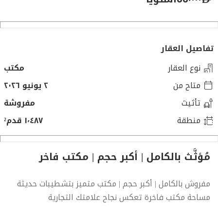
تفاصيل العقار
نوع العقار
مكتب
متاح من
٢ يونيو ٢٠٢٦
تأثيث
مفروشة
منطقة
١٬٤٨٧ قدم²
مُؤثَّث بالكامل | أكبر حجم | مكتب فاخر
مفروش بالكامل | أكبر حجم | مكتب متميز بتشطيبات حديثة
مساحة مكتب فاخرة تعكس نجاح علامتك التجارية