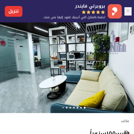
بروبرتي فايندر
تنزيل
احتفظ بالمنازل التي أعجبتك لتعود إليها متى شئت
مكتب
١٥٥٬٠٠٠
سنوياً