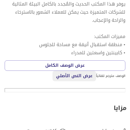
يوفر هذا المكتب الحديث والمُجدد بالكامل البيئة المثالية
للشركات المتميزة حيث يمكن للعملاء الشعور بالاسترخاء
والراحة والإعجاب.
مميزات المكتب:
• منطقة استقبال أنيقة مع مساحة للجلوس
• كابينتين واسعتين للمدراء
• غرفتا اجتماعات حديثتان
عرض الوصف الكامل
• مطبخ صغير مُجدد بالكامل
عرض النص الأصلي
• دورات مياه مُجددة
الوصف مترجم تلقائياً
• منطقة عمل مخصصة للموظفين
مميزات المبنى:
مزايا
• موقع مناسب في قلب دبي سيليكون أواسيس
• محلات بقالة ومطاعم ومقاهي داخل المبنى
• مواقف مجانية للزوار لمدة ساعة في الطابق الأول