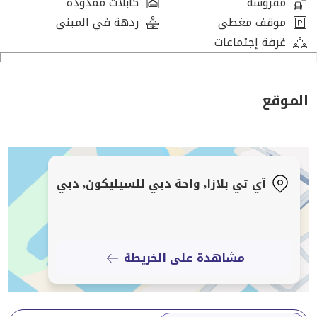
مفروشة
كابلات ممدودة
موقف مغطى
ردهة في المبنى
مثالي للشركات التي تبحث عن إعداد متميز في بيئة مهنية.
غرفة إجتماعات
اتصل بي اليوم لتحديد موعد زيارة وتجربة مساحة العمل
الاستثنائية هذه بنفسك!
الموقع
آي تي بلازا, واحة دبي للسيليكون, دبي
مشاهدة على الخريطة