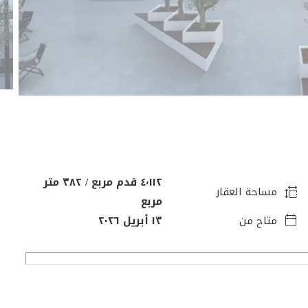
٤٬١١٢ قدم مربع / ٣٨٢ متر
مساحة العقار
مربع
متاح من
١٣ أبريل ٢٠٢٦