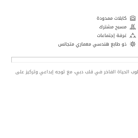
كابلات ممدودة
مسبح مشترك
غرفة إجتماعات
ذو طابع هندسي معماري متجانس
ياً O-East: وجهة ملهمة لأسلوب الحياة الفاخر في قلب دبي، مع توجه إبداعي وتركيز على