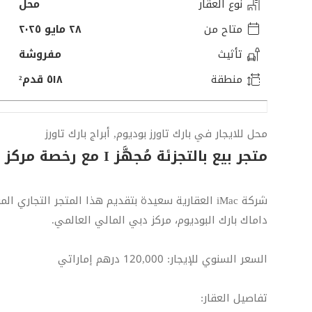
نوع العقار
محل
متاح من
٢٨ مايو ٢٠٢٥
تأثيث
مفروشة
منطقة
٥١٨ قدم²
محل للايجار في بارك تاورز بوديوم, أبراج بارك تاورز
متجر بيع بالتجزئة مُجهَّز I مع رخصة مركز دبي المالي العالمي فقط
شركة iMac العقارية سعيدة بتقديم هذا المتجر التجاري
داماك بارك البوديوم، مركز دبي المالي العالمي.
السعر السنوي للإيجار: 120,000 درهم إماراتي
تفاصيل العقار: