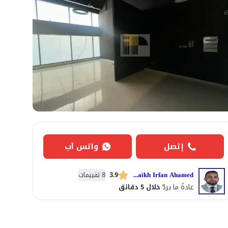
إتصل
واتس آب
Shaikh Irfan Ahamed
3.9
8 تقييمات
عادةً ما يردّ
خلال 5 دقائق