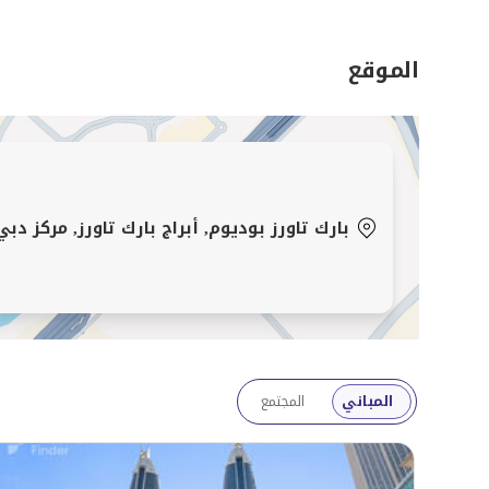
الشيخ عرفان أحمد
اتصل عبر الواتساب: +971 55 821 4600
الموقع
أبراج داماك بارك
أكثر من 500 شقة سكنية
أكثر من 120 مكتب تجاري
أكثر من 100 متجر تجزئة أبراج بارك، مجمع متعدد ا
(DIFC). تم تطويره من قبل شركة داماك العقارية، ويتك
بارك تاورز بوديوم, أبراج بارك تاورز, مركز دب
للبيع والإيجار. يحتوي كل مبن
الطابق الثاني عشر وما فوق.
المباني
المجتمع
الخدمات في أبراج بارك. خدمات بيع/شراء/إدارة العقارات، مح
المالي العالمي، تسجيل الإيجار في مركز دبي المالي العا
الشركة في مركز دبي المالي العالمي