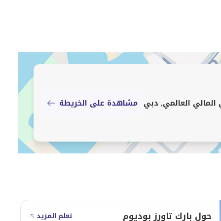
لاستخدامات هو مشروع راقي يقع في مركز دبي المالي العالمي
ون المجمع من بنائين شاهقين يقدمان شققًا ومكاتب ومحلات
ي المالي العالمي, دبي
مشاهدة على الخريطة
ى على 49 طابقًا، سبعة منها مخصصة حصريًا للمكاتب، بينما تبدأ الوحدات السكنية من
يحتوي مستوى البوديوم على أماكن لوقوف السيارات بالإضافة إلى مساحات تجارية بارتفاع 120 مترًا لكل منهما، ويمكن
التعرف على البنائين على الفور في منطقة مركز دبي المالي العالمي. شركة iMac العقارية تقدم قائمة متخصصة من
لات التجزئة، وخدمات تأجير المكاتب، عقود الإيجار في مركز دبي
لمي، تسجيل الملكية في مركز دبي المالي العالمي، تسجيل
حول بارك تاورز بوديوم
تعلم المزيد