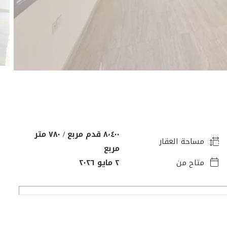
٨٬٤٠٠ قدم مربع / ٧٨٠ متر
مساحة العقار
مربع
متاح من
٢ مايو ٢٠٢٦