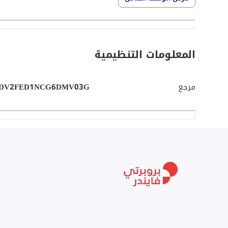
- **الإيجار السنوي:** 420,000 درهم إماراتي.
- **شروط الدفع:** على 3 دفعات ميسرة.
- **التأمين:** يتم تقديم شيك كضمان.
المعلومات التنظيمية
مرجع
DV2FED1NCG6DMV03G
الرئيسية. هذا الموقع المثالي يتيح لك الوصول السريع وال
1. **المساحة الكبيرة:** تتيح لك إمكانية استخدام الصالة
الأثاث، أو حتى مراكز التدريب.
2. **البنية التحتية الممتازة:** مع وجود ميزانيين ومساحة ارتداد خارجية، يمكنك تصميم المساحة حسب احتياجات عملك.
3. **شروط دفع مرنة:** تسهيلات الدفع تجعل من السهل عليك إدارة التكاليف التشغيلية.