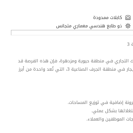
كابلات ممدودة
ذو طابع هندسي معماري متجانس
3
ك التجاري في منطقة حيوية ومزدهرة، فإن هذه الفرصة قد
تكون ما تبحث عنه. نقدم لكم صالة عرض (شوروم) متاحة للإيجار في منطقة الجرف الصناعية 3، التي تُعد واحدة من أبرز
رونة إضافية في توزيع المساحات.
تغلالها بشكل عملي.