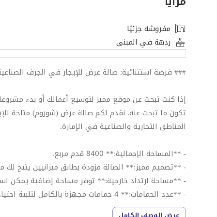
مزايا
مفروشة جزئيًا
ردهة في المبنى
### فرصة استثنائية: صالة عرض للإيجار في الجرف الصناعية 
إذا كنت تبحث عن موقع مميز لتوسيع أعمالك أو بدء مشروع
المناطق التجارية والصناعية في الإمارة.
- **المساحة الإجمالية:** 8400 قدم مربع.
- **تصميم مميز:** الصالة مزودة بطابق ميزانيين يتيح لك م
- **مساحة ارتداد خارجية:** توفر مساحة إضافية يمكن اس
- **عدد الحمامات:** 4 حمامات مجهزة بالكامل لتلبية احتياجات الموظفين والعملاء.
- **الكهرباء:** قدرة كهربائية تصل إلى 60 كيلو واط، مما يجعلها مناسبة لمختلف الأنشطة التجارية.
عرض الوصف الكامل