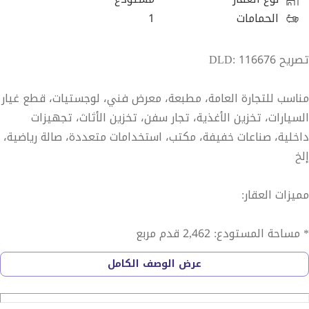
الحمامات
1
تصريح DLD: 116676
مناسب للتجارة العامة، مطبعة، معرض فني، لوجستيات، قطع غيار
السيارات، تخزين الأغذية، تجار سفن، تخزين الأثاث، تجهيزات
داخلية، صناعات خفيفة، مكتب، استخدامات متعددة، صالة رياضية،
إلخ
مميزات العقار:
* مساحة المستودع: 2,462 قدم مربع
* ارتفاع السقف: 10 متر
عرض الوصف الكامل
* الإمداد بالطاقة الواردة: 21 كيلوواط
* بدون أعمدة / بدون ميزانين