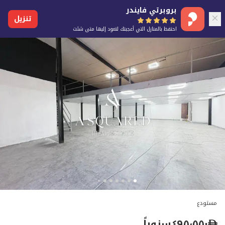
بروبرتي فايندر
تنزيل
احتفظ بالمنازل التي أعجبتك لتعود إليها متى شئت
مستودع
٤٩٥٬٥٥٠
سنوياً