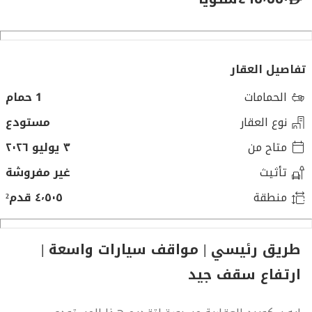
تفاصيل العقار
الحمامات
1 حمام
نوع العقار
مستودع
متاح من
٣ يوليو ٢٠٢٦
تأثيث
غير مفروشة
منطقة
٤٬٥٠٥ قدم²
طريق رئيسي | مواقف سيارات واسعة |
ارتفاع سقف جيد