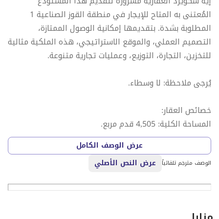
إيه سكويرد العقارية مسرورة لتقديم هذا المستودع
المُعتنى به المتاح للإيجار في منطقة القوز الصناعية 1
المطلوبة بشدة. بتقديمها إمكانية الوصول الممتازة،
التصميم العملي، والموقع الاستراتيجي، هذه الملكية مثالية
للتخزين، التجارة، التوزيع، وعمليات تجارية متنوعة.
يُرجى ملاحظة: لا وسطاء.
خصائص العقار:
المساحة الكلية: 4,505 قدم مربع.
1 دورات مياه
عرض الوصف الكامل
ارتفاع سقف جيد
عرض النص الأصلي
سهولة الوصول للتحميل والتفريغ
الوصف مترجم تلقائياً
مستودع مُعتنى به جيدًا
تجديد قيد التنفيذ
مجمع نظيف ومنظم
مزايا