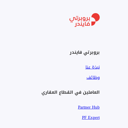
تأسست شركة هيرو العقا
الخبرة الاستثنائية في صناعة العقارات. الشركة تركز وتتخص
العربية المتحدة.
بروبرتي فايندر
نبذة عنا
وظائف
العاملين في القطاع العقاري
Partner Hub
PF Expert