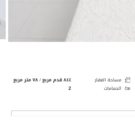
مساحة العقار
٨٤٤ قدم مربع / ٧٨ متر مربع
الحمامات
2