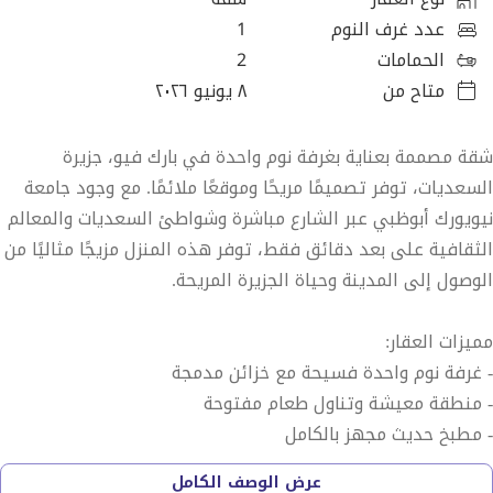
عدد غرف النوم
1
الحمامات
2
متاح من
٨ يونيو ٢٠٢٦
شقة مصممة بعناية بغرفة نوم واحدة في بارك فيو، جزيرة
السعديات، توفر تصميمًا مريحًا وموقعًا ملائمًا. مع وجود جامعة
نيويورك أبوظبي عبر الشارع مباشرة وشواطئ السعديات والمعالم
الثقافية على بعد دقائق فقط، توفر هذه المنزل مزيجًا مثاليًا من
الوصول إلى المدينة وحياة الجزيرة المريحة.
مميزات العقار:
- غرفة نوم واحدة فسيحة مع خزائن مدمجة
- منطقة معيشة وتناول طعام مفتوحة
- مطبخ حديث مجهز بالكامل
- مفروشة بالكامل بأثاث فاخر
عرض الوصف الكامل