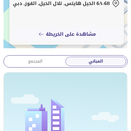
- مناطق مشتركة جيدة الصيانة
6A-6B الخيل هايتس, تلال الخيل, القوز, دبي
مميزات الموقع:
مشاهدة على الخريطة
- سهولة الوصول إلى طريق الخيل وشارع الشيخ زايد
- قريب من المدارس والسوبر ماركت والمطاعم والمحلات
التجارية
- دقائق من شارع السركال، مركز دبي الشهير للفنون
المباني
المجتمع
والثقافة
وجهات قريبة:
- دبي مول – 12 دقيقة
- وسط مدينة دبي – 12 دقيقة
- برج العرب – 18 دقيقة
- نخلة جميرا – 24 دقيقة