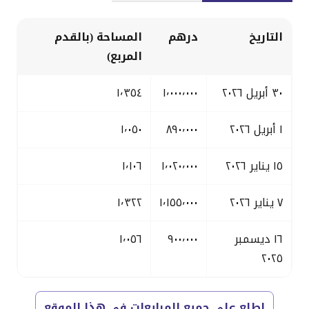
التاريخ
درهم
المساحة (بالقدم
المربع)
٣٠ أبريل ٢٠٢٦
١٬٠٠٠٬٠٠٠
١٬٣٥٤
١ أبريل ٢٠٢٦
٨٩٠٬٠٠٠
١٬٠٥٠
١٥ يناير ٢٠٢٦
١٬٠٢٠٬٠٠٠
١٬١٠٦
٧ يناير ٢٠٢٦
١٬١٥٥٬٠٠٠
١٬٣٢٢
١٦ ديسمبر
٩٠٠٬٠٠٠
١٬٠٥٦
٢٠٢٥
اطلع على جميع المبايعات في هذا الموقع