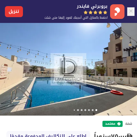
بروبرتي فايندر
تنزيل
احتفظ بالمنازل التي أعجبتك لتعود إليها متى شئت
شقة
معتمد
٧٥٬٠٠٠
سنوياً
اطلع على التكاليف المدفوعة مقدمًا