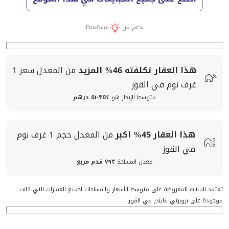
بدعم من
DataGuru
هذا العقار تكلفته
46%
المزيد
من المعدل
سعر
1
غرف نوم في القوز
متوسط الإيجار هو
٥١٬٣٥٢ درهم
هذا العقار
45%
اكبر
من المعدل
حجم
1 غرف نوم
في القوز
معدل المساحة
٧٩٣ قدم مربع
تعتمد البيانات المعروضة على متوسط الأسعار والمساحات لجميع العقارات التي كانت
موجودة على بروبرتي فايندر في القوز