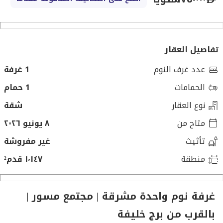
تفاصيل العقار
عدد غرف النوم
1 غرفة
الحمامات
1 حمام
نوع العقار
شقة
متاح من
٨ يونيو ٢٠٢٦
تأثيث
غير مفروشة
منطقة
١٬١٤٧ قدم²
غرفة نوم واحدة مشرقة | مجتمع مسور |
بالقرب من برج خليفة