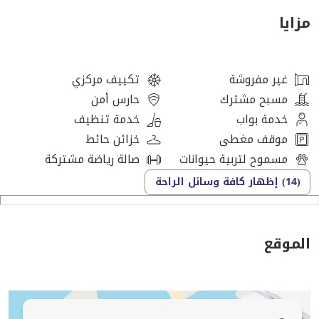
- شرفة خاصة كبيرة
مزايا
- خزائن مدمجة
- تكييف مركزي
- موقف سيارات مغطى
غير مفروشة
تكييف مركزي
- غير مؤثثة
مسبح مشترك
حارس أمن
خدمة بواب
خدمة تنظيف
مرافق المجتمع:
موقف مغطى
خزائن حائط
مسموح لتربية حيوانات
صالة رياضة مشتركة
- مجتمع مسور مع أمن على مدار الساعة طوال أيام الأسبوع
(14) إظهار كافة وسائل الراحة
- مسبح
- صالة رياضية مجهزة بالكامل
- منطقة لعب للأطفال
الموقع
- حدائق ومناطق خضراء
- مسارات للركض والمشي
- لوبي ومنطقة استقبال أنيقة
- مجتمع صديق للحيوانات الأليفة