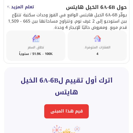
حول 6A-6B الخيل هايتس
تعلم المزيد
توفر هذه الشقة الاستثنائية التوازن المثالي بين الراحة
يوفّر 6A-6B الخيل هايتس الواقع في القوز وحدات سكنية تتنوّع
والراحة ونمط الحياة في واحدة من أكثر المجتمعات
بين استوديو إلى 2 غرف نوم، وتتراوح مساحاتها بين 665 - 1,509
ديناميكية وطلبًا في دبي.
قدم مربع. ومعروض حاليًا للإيجار 4 وحدة.
لمزيد من المعلومات أو لترتيب زيارة، اتصل بمنطقة بحيرة
العقارات المتوفرة.
نطاق السعر
العقارية اليوم.
4
51.9K - 100K / سنوياً
اترك أول تقييم ل6A-6B الخيل
هايتس
قيم هذا المبنى