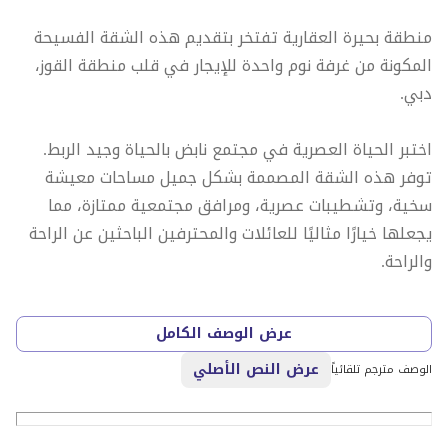
منطقة بحيرة العقارية تفتخر بتقديم هذه الشقة الفسيحة
المكونة من غرفة نوم واحدة للإيجار في قلب منطقة القوز،
دبي.
اختبر الحياة العصرية في مجتمع نابض بالحياة وجيد الربط.
توفر هذه الشقة المصممة بشكل جميل مساحات معيشة
سخية، وتشطيبات عصرية، ومرافق مجتمعية ممتازة، مما
يجعلها خيارًا مثاليًا للعائلات والمحترفين الباحثين عن الراحة
والراحة.
مميزات العقار:
عرض الوصف الكامل
عرض النص الأصلي
1. غرف نوم واسعة مع حمام داخلي
الوصف مترجم تلقائياً
- حمام للضيوف
- منطقة معيشة وتناول طعام مشرقة وواسعة