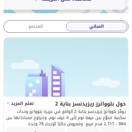
• استخدام غير محدود لصالة رياضية حديثة
• القرب المناسب من شارع جميرا بيتش ريزيدنس (JBR) ودبي
مارينا
المباني
المجتمع
• صيانة عالية الجودة
• أمن على مدار الساعة طوال أيام الأسبوع
• لوبي مخصص
• بالقرب من فندق 5 نجوم
• بالقرب من متاجر ومحلات طعام راقية
• بالقرب من المقاهي
• بالقرب من السوبر ماركت
• منطقة لعب للأطفال
• مسبح للأطفال
حول بلوواترز ريزيدنسز بناية 2
تعلم المزيد
تشتهر جزيرة بلووترز بخياراتها المتنوعة لتناول الطعام
يوفّر بلوواترز ريزيدنسز بناية 2 الواقع في جزيرة بلوواترز وحدات
والتسوق والترفيه.
سكنية تتنوّع بين غرفة نوم إلى 4 غرف نوم، وتتراوح مساحاتها بين
884 - 2,717 قدم مربع. ومعروض حاليًا للإيجار 78 وحدة.