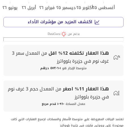
أغسطس ٢٥
أكتوبر ٢٥
ديسمبر ٢٥
فبراير ٢٦
أبريل ٢٦
يونيو ٢٦
اكتشف المزيد من مؤشرات الأداء
بدعم من
DataGuru
هذا العقار تكلفته
12%
اقل
من المعدل
سعر
3
غرف نوم في جزيرة بلوواترز
متوسط الإيجار هو
٥٧٣٬٦٠١ درهم
هذا العقار
11%
اصغر
من المعدل
حجم
3 غرف نوم
في جزيرة بلوواترز
معدل المساحة
١٬٩٦٠ قدم مربع
تعتمد البيانات المعروضة على متوسط الأسعار والمساحات لجميع العقارات التي كانت
موجودة على بروبرتي فايندر في جزيرة بلوواترز