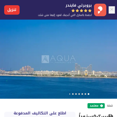
بروبرتي فايندر
تنزيل
احتفظ بالمنازل التي أعجبتك لتعود إليها متى شئت
شقة
معتمد
اطلع على التكاليف المدفوعة
٥٠٢٬٠٠٠
سنوياً