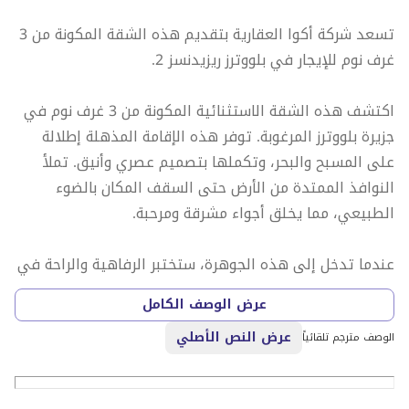
تسعد شركة أكوا العقارية بتقديم هذه الشقة المكونة من 3
غرف نوم للإيجار في بلووترز ريزيدنسز 2.
اكتشف هذه الشقة الاستثنائية المكونة من 3 غرف نوم في
جزيرة بلووترز المرغوبة. توفر هذه الإقامة المذهلة إطلالة
على المسبح والبحر، وتكملها بتصميم عصري وأنيق. تملأ
النوافذ الممتدة من الأرض حتى السقف المكان بالضوء
الطبيعي، مما يخلق أجواء مشرقة ومرحبة.
عندما تدخل إلى هذه الجوهرة، ستختبر الرفاهية والراحة في
منطقة المعيشة المفتوحة، والتي توفر إطلالة فريدة على
عرض الوصف الكامل
البحر بالكامل، مما يخلق إحساسًا بأنك قريب حقًا من المحيط.
عرض النص الأصلي
استئجار هذه الشقة الفسيحة يقدم لك حلم العيش على
الوصف مترجم تلقائياً
شاطئ البحر جنبًا إلى جنب مع نمط حياة فاخر.