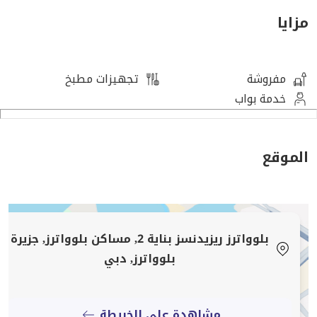
ستصبح جزءًا من واحدة من المجتمعات الشاطئية الأكثر
مزايا
فخامة في دبي.
تفاصيل العقار:
مفروشة
تجهيزات مطبخ
• 3 غرف نوم
خدمة بواب
• 3 حمامات
• كهرباء ومياه دائرة مياه وكهرباء دبي (DEWA) والتبريد
المتضمن
الموقع
• إطلالات كاملة على عين دبي والمارينا
• مفروشة بالكامل
• مطبخ مفتوح مجهز بالكامل مع غسالة أطباق
• شرفة فسيحة مع أرضيات خشبية أنيقة
بلوواترز ريزيدنسز بناية 2, مساكن بلوواترز, جزيرة
• تقع في مجتمع نابض بالحياة وحصري
بلوواترز, دبي
ميزات العقار:
• الوصول إلى حمام سباحة
مشاهدة على الخريطة