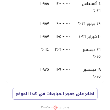
٤ أغسطس
١٢٬٠٠٠٬٠٠٠
١٬٩٨٨
٢٠٢٦
٢٩ يونيو ٢٠٢٦
٩٬٠٠٠٬٠٠٠
١٬٩٨٧
١٠ فبراير ٢٠٢٦
١١٬٥٠٠٬٠٠٠
١٬٩٨٧
٢٦ ديسمبر
١٢٬٦٠٠٬٠٠٠
٢٬١١٤
٢٠٢٥
١٨ ديسمبر
١١٬٩٠٠٬٠٠٠
١٬٨٧٥
٢٠٢٥
اطلع على جميع المبايعات في هذا الموقع
بدعم من
DataGuru