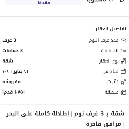
مقدمًا
تفاصيل العقار
عدد غرف النوم
3 غرف
الحمامات
3 حمامات
نوع العقار
شقة
متاح من
٢١ يناير ٢٠٢٦
تأثيث
مفروشة
منطقة
١٬٧٥١ قدم²
شقة بـ 3 غرف نوم | إطلالة كاملة على البحر
| مرافق فاخرة