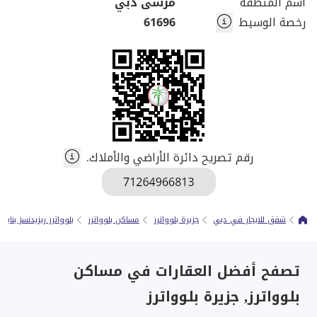
اسم المنطقة
مرسى دبي
رخصة الوسيط
61696
رقم تصريح دائرة الأراضي والأملاك.
شقق للايجار في دبي
جزيرة بلوواترز
مساكن بلوواترز
بلوواترز ريزيدنسز بناية 2
تصفح أفضل العقارات في مساكن
بلوواترز, جزيرة بلوواترز