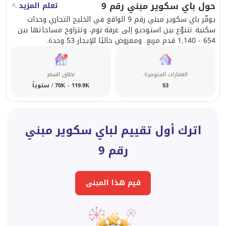
حول باي سكوير مبني رقم 9
تعلم المزيد
يوفّر باي سكوير مبني رقم 9 الواقع في الخليج التجاري وحدات
سكنية تتنوّع بين استوديو إلى غرفة نوم، وتتراوح مساحاتها بين
654 - 1,140 قدم مربع. ومعروض حاليًا للإيجار 53 وحدة.
العقارات المتوفرة.
نطاق السعر
53
70K - 119.9K / سنوياً
اترك أول تقييم لباي سكوير مبني
رقم 9
قيم هذا المبنى