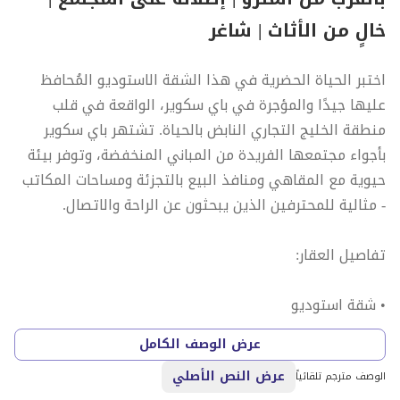
خالٍ من الأثاث | شاغر
اختبر الحياة الحضرية في هذا الشقة الاستوديو المُحافظ
عليها جيدًا والمؤجرة في باي سكوير، الواقعة في قلب
منطقة الخليج التجاري النابض بالحياة. تشتهر باي سكوير
بأجواء مجتمعها الفريدة من المباني المنخفضة، وتوفر بيئة
حيوية مع المقاهي ومنافذ البيع بالتجزئة ومساحات المكاتب
- مثالية للمحترفين الذين يبحثون عن الراحة والاتصال.
تفاصيل العقار:
• شقة استوديو
• مفروشة بالكامل
عرض الوصف الكامل
• بالقرب من المترو
عرض النص الأصلي
• تصميم ذكي وفعال
الوصف مترجم تلقائياً