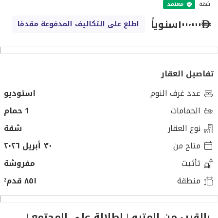
شقة
معتمد
١٠٠٬٠٠٠
سنوياً
اطلع على التكاليف المدفوعة مقدمًا
تفاصيل العقار
عدد غرف النوم
استوديو
الحمامات
1 حمام
نوع العقار
شقة
متاح من
٣٠ أبريل ٢٠٢٦
تأثيث
مفروشة
منطقة
٨٥١ قدم²
بالقرب من المترو | إطلالة على المجتمع |