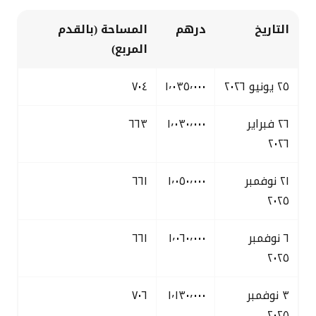
التاريخ
درهم
المساحة (بالقدم
المربع)
٢٥ يونيو ٢٠٢٦
١٬٠٣٥٬٠٠٠
٧٠٤
٢٦ فبراير
١٬٠٣٠٬٠٠٠
٦٦٣
٢٠٢٦
٢١ نوفمبر
١٬٠٥٠٬٠٠٠
٦٦١
٢٠٢٥
٦ نوفمبر
١٬٠٦٠٬٠٠٠
٦٦١
٢٠٢٥
٣ نوفمبر
١٬١٣٠٬٠٠٠
٧٠٦
٢٠٢٥