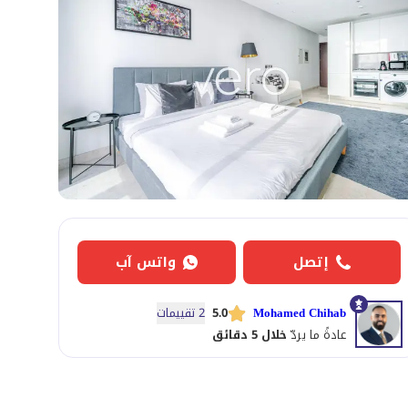
إتصل
واتس آب
Mohamed Chihab
5.0
2 تقييمات
عادةً ما يردّ
خلال 5 دقائق