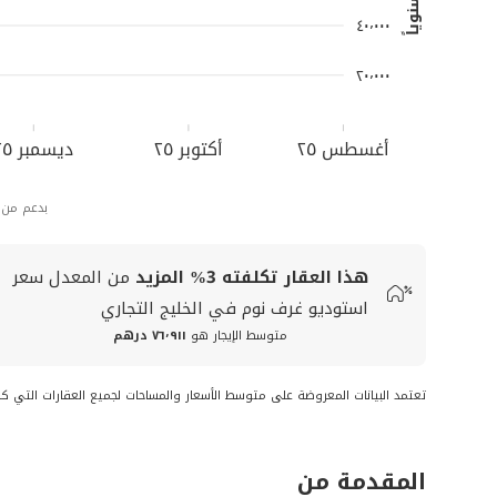
٤٠٬٠٠٠
٢٠٬٠٠٠
أغسطس ٢٥
أكتوبر ٢٥
ديسمبر ٢٥
بدعم من
هذا العقار تكلفته
3%
المزيد
من المعدل
سعر
استوديو غرف نوم في الخليج التجاري
متوسط الإيجار هو
٧٦٬٩١١ درهم
تعتمد البيانات المعروضة على متوسط الأسعار والمساحات لجميع العقارات التي كا
المقدمة من