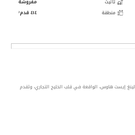
تأثيث
مفروشة
منطقة
٤١٤ قدم²
لينغ إيست هاوس، الواقعة في قلب الخليج التجاري، وتقدم