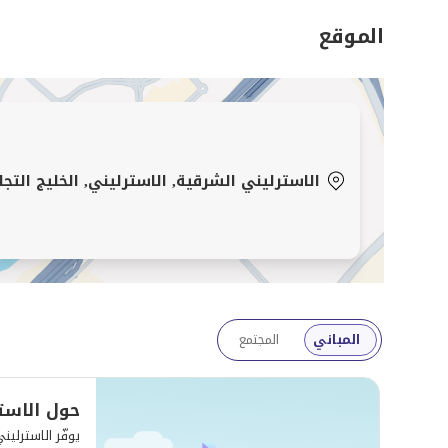
والمطاعم والترفيه.
الموقع
هذه فرصة قوية لتأمين استوديو شاغر ومفروش بالكامل في
مثالية لكل من المستخدمين النهائيين والمستثمرين.
تجمع فيرو بين الخبرة والطموح والخدمة القائمة على النتائ
دبي.
الاسترليني الشرقية, الاسترليني, الخليج التج
المباني
المجتمع
حول الاست
يوفّر الاسترلين