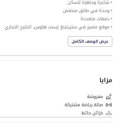
• شاغرة وجاهزة للسكن
• وحدة في طابق منخفض
• دفعات متعددة
• موقع متميز في ستيرلينغ إيست هاوس، الخليج التجاري
• تشطيبات فاخرة في جميع الأنحاء
عرض الوصف الكامل
توفر هذه الاستوديو المصممة جيدًا تخطيطًا ذكيًا وفعالًا، 
موقع مركزي في دبي. تم ترتيب مساحة المعيشة بعناية لتع
بإضاءة الداخل وخلق جو مفتوح وجذاب.
مزايا
المطبخ مجهز بالكامل بخزانة مطبخ عصرية وأجهزة عالية ا
اليومي. تم تشطيب الحمام بمعايير عالية مع تفاصيل نظيفة 
مفروشة
صالة رياضة مشتركة
يستفيد سكان ستيرلينغ إيست هاوس من مرافق المبنى المت
خزائن حائط
ومناطق خارجية ذات مناظر طبيعية وأمن على مدار الساعة.
روابط ممتازة مع وسط مدينة دبي ومركز دبي المالي العال