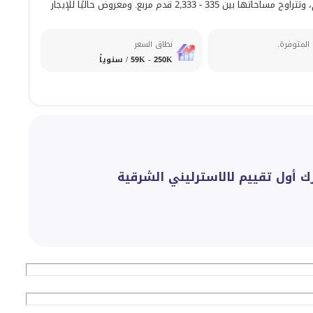
إلى 3 غرف نوم، وتتراوح مساحاتها بين 335 - 2,333 قدم مربع. ومعروض حاليًا للإيجار
 المتوفرة.
نطاق السعر
59K - 250K / سنوياً
ك أول تقييم لالاسترليني الشرقية