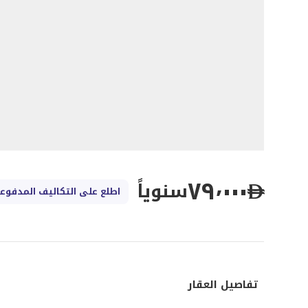
٧٩٬٠٠٠
سنوياً
اطلع على التكاليف المدفوعة
تفاصيل العقار