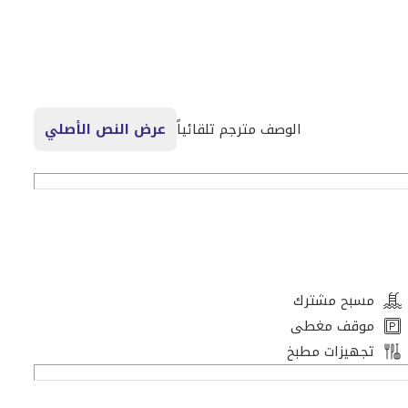
الوصف مترجم تلقائياً
عرض النص الأصلي
مثالية للمهنيين أو المستثمرين الباحثين عن عقار جاهز في
ظيم الراحة والوظائف، مع نوافذ كبيرة تسمح للضوء الطبيعي
لجودة، مدمجة بسلاسة في مساحة المعيشة للاستخدام العملي
ومعاصرة، مما يعزز الإحساس العام بالجودة داخل الوحدة.
مسبح مشترك
موقف مغطى
ميزة بما في ذلك حمام سباحة وصالة رياضية مجهزة بالكامل
تجهيزات مطبخ
 يقع المجمع في موقع استراتيجي في الخليج التجاري، ويوفر
مي وشبكات الطرق الرئيسية، مع قربه من وجهات التسوق