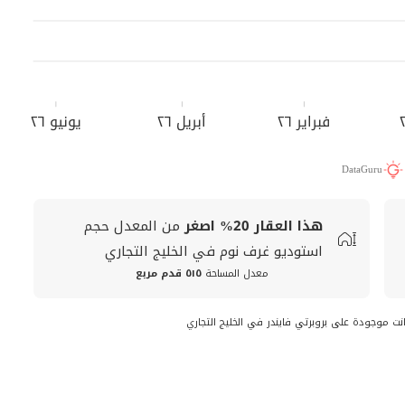
فبراير ٢٦
أبريل ٢٦
يونيو ٢٦
DataGuru
هذا العقار
20%
اصغر
من المعدل
حجم
استوديو غرف نوم في الخليج التجاري
معدل المساحة
٥١٥ قدم مربع
نت موجودة على بروبرتي فايندر في الخليج التجاري