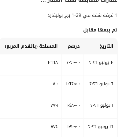
عقارات مشابهة لهذا العقار …
1 غرفة شقة في 29-1 برج بوليفارد
تم بيعها مقابل
التاريخ
درهم
المساحة (بالقدم المربع)
١٠ يوليو ٢٠٢٦
٢٬٢٠٠٬٠٠٠
١٬٦٦٨
٦ يوليو ٢٠٢٦
١٬٦٢٠٬٠٠٠
٨٠٠
١ يوليو ٢٠٢٦
١٬٤٨٠٬٠٠٠
٧٩٩
١٦ يونيو ٢٠٢٦
١٬٩٠٠٬٠٠٠
٨٧٤