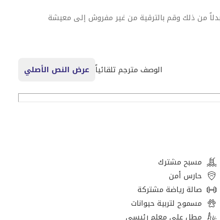
 كنت تبحث عن عقد إيجار غير مفروش؟ جرب Blueground بدلاً من ذلك وقم بالترقية من غير مفروش إلى معيشة
الوصف مترجم تلقائياً
عرض النص الأصلي
ومطبخ مجهز بالكامل، ستستمتع بشعور "أنا في المنزل" مع
سترخي في غرفة معيشتك الجميلة مع أحدث وسائل الترفيه على التلفزيون
 الراحة المستحقة على مرتبة عالية الجودة مع بياضات كاملة،
مسبح مشترك
ستقع في حب كل ما تقدمه هذه الشقة في Burj Residence Phase I & II. توفر هذه الشقة أيضًا مرافق غسيل الملابس
حارس أمن
صالة رياضة مشتركة
مسموح لتربية حيوانات
مطل على معلم رئيسي