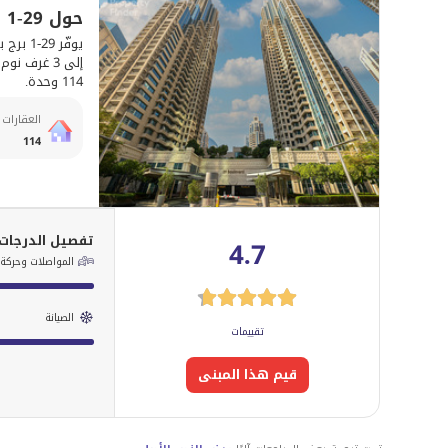
حول 29-1 برج بوليفارد
صيانة كاملة ودعم فني / طلبات التنظيف بنقرة زر واحدة.
يوفّر 
114 وحدة.
أشياء أخرى يجب ملاحظتها
العقارات 
114
قد يتم تطبيق رسوم الحيوانات الأليفة.
تفصيل الدرجات
4.7
المواصلات وحركة ا
الصيانة
تقييمات
قيم هذا المبنى