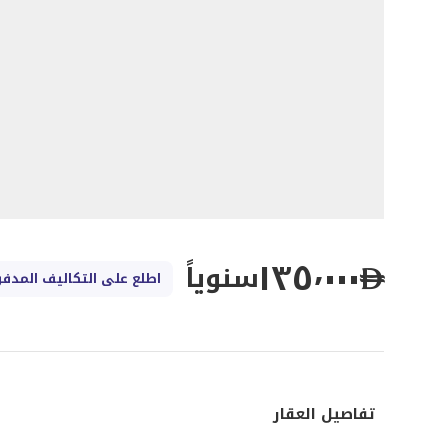
١٣٥٬٠٠٠
سنوياً
اطلع على التكاليف المدفو
تفاصيل العقار