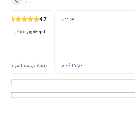
4.7
مجهول
الموظفون بشكل عام لطف
(
تمت ترجمة المراجعة آليً
منذ 10 أعوام