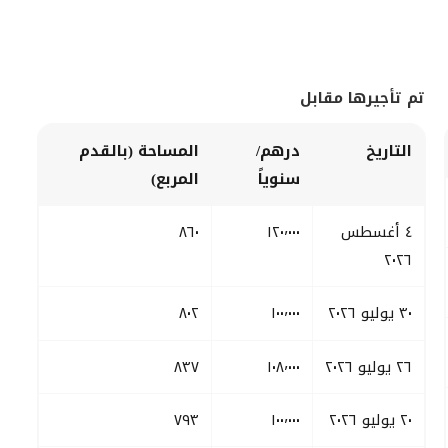
تم تأجيرها مقابل
التاريخ
درهم/
المساحة (بالقدم
سنوياً
المربع)
٤ أغسطس
١٢٠٬٠٠٠
٨٦٠
٢٠٢٦
٣٠ يوليو ٢٠٢٦
١٠٠٬٠٠٠
٨٠٢
٢٦ يوليو ٢٠٢٦
١٠٨٬٠٠٠
٨٣٧
٢٠ يوليو ٢٠٢٦
١٠٠٬٠٠٠
٧٩٣