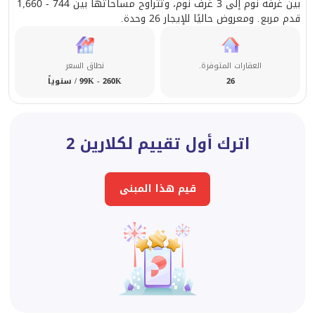
بين غرفة نوم إلى 3 غرف نوم، وتتراوح مساحاتها بين 744 - 1,660
قدم مربع. ومعروض حاليًا للإيجار 26 وحدة.
العقارات المتوفرة.
نطاق السعر
26
99K - 260K / سنوياً
اترك أول تقييم لكلارين 2
قيم هذا المبنى