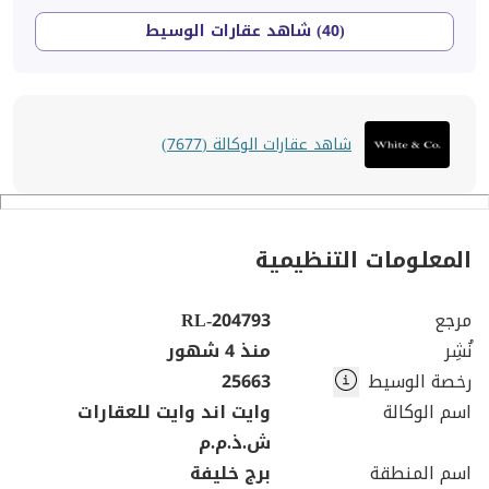
(40) شاهد عقارات الوسيط
شاهد عقارات الوكالة (7677)
المعلومات التنظيمية
مرجع
RL-204793
نُشِر
منذ 4 شهور
رخصة الوسيط
25663
اسم الوكالة
وايت اند وايت للعقارات
ش.ذ.م.م
اسم المنطقة
برج خليفة