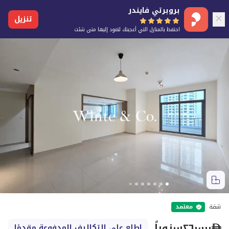
بروبرتي فايندر
تنزيل
احتفظ بالمنازل التي أعجبتك لتعود إليها متى شئت
شقة
معتمد
٢٦٠٬٠٠٠
سنوياً
اطلع على التكاليف المدفوعة مقدمًا