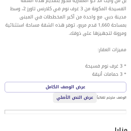
بن من وايت آند كو العقارية فخور بتقديم هذه الشقة
الفسيحة المكونة من 3 غرف نوم في كلارنس تاورز 2، وسط
مدينة دبي. مع واحدة من أكبر المخططات في المبنى
بمساحة 1,660 قدم مربع، توفر هذه الشقة مساحة استثنائية
ومرونة لتجهيزها على ذوقك.
مميزات العقار:
* 3 غرف نوم فسيحة
* 3 حمامات أنيقة
* غير مفروشة؛ قم بتجهيزها حسب ذوقك
عرض الوصف الكامل
* شرفة واسعة مع إطلالات على البوليفارد والنافورة
عرض النص الأصلي
* خزائن مدمجة
الوصف مترجم تلقائياً
* غرفة غسيل
مرافق المبنى:
مزايا