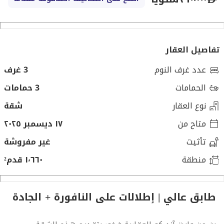
تفاصيل العقار
عدد غرف النوم
3 غرف
الحمامات
3 حمامات
نوع العقار
شقة
متاح من
١٧ ديسمبر ٢٠٢٥
تأثيث
غير مفروشة
منطقة
١٬٦٦٠ قدم²
طابق عالي | إطلالات على النافورة + الجادة