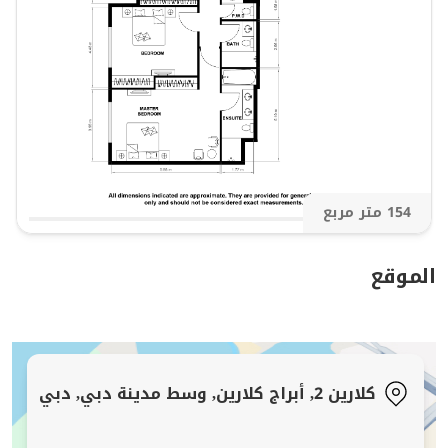
مثالية للمستأجرين الباحثين عن المساحة والموقع وحرية
جعلها خاصة بهم.
اتصل ببن تشاندلر من وايت آند كو اليوم لتحديد موعد
مشاهدة خاصة!
154 متر مربع
الموقع
كلارين 2, أبراج كلارين, وسط مدينة دبي, دبي