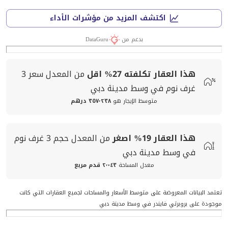
اكتشف المزيد من مؤشرات الأداء
بدعم من
DataGuru
هذا العقار تكلفته
27%
اقل
من المعدل
سعر
3
غرف نوم في وسط مدينة دبي
متوسط الإيجار هو
٣٥٧٬٢٣٨ درهم
هذا العقار
19%
اصغر
من المعدل
حجم
3 غرف نوم
في وسط مدينة دبي
معدل المساحة
٢٬٠٤٣ قدم مربع
تعتمد البيانات المعروضة على متوسط الأسعار والمساحات لجميع العقارات التي كانت
موجودة على بروبرتي فايندر في وسط مدينة دبي