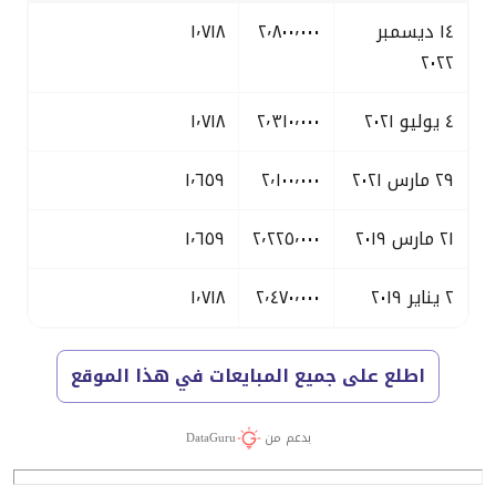
١٤ ديسمبر
٢٬٨٠٠٬٠٠٠
١٬٧١٨
٢٠٢٢
٤ يوليو ٢٠٢١
٢٬٣١٠٬٠٠٠
١٬٧١٨
٢٩ مارس ٢٠٢١
٢٬١٠٠٬٠٠٠
١٬٦٥٩
٢١ مارس ٢٠١٩
٢٬٢٢٥٬٠٠٠
١٬٦٥٩
٢ يناير ٢٠١٩
٢٬٤٧٠٬٠٠٠
١٬٧١٨
اطلع على جميع المبايعات في هذا الموقع
بدعم من
DataGuru