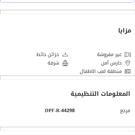
* المساحة المبنية: 1210 قدم مربع
* عدد مواقف السيارات: 01
* مفروشة: لا
* عدد الشيكات: 6
مزايا
* وديعة تأمين: 5%
المميزات:
غير مفروشة
خزائن حائط
حارس أمن
شرفة
* شرفة
منطقة لعب الاطفال
* خزائن مدمجة
* تكييف مركزي
المعلومات التنظيمية
* موقف سيارات في الطابق السفلي
* صالة رياضية
مرجع
* مسبح مشترك
DPF-R-44298
* أمن
* حدائق مشتركة