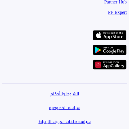
* الخليج التجاري
Partner Hub
* دبي كريك هاربور
PF Expert
* قرية جميرا الدائرية
* دبي هيلز استيت
الشروط والأحكام
سياسة الخصوصية
سياسة ملفات تعريف الارتباط