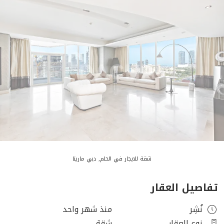
شقة للايجار في الحلم, دبي مارينا
تفاصيل العقار
نُشِر
منذ شهر واحد
نوع العقار
شقة