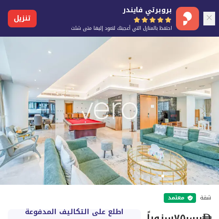
بروبرتي فايندر
تنزيل
احتفظ بالمنازل التي أعجبتك لتعود إليها متى شئت
شقة
معتمد
اطلع على التكاليف المدفوعة
٧٥٠٬٠٠٠
سنوياً