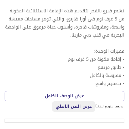
تشعر فيرو بالفخر لتقديم هذه الإقامة الاستثنائية المكونة
من 5 غرف نوم في أورا هاربور، والتي توفر مساحات معيشة
واسعة، ومفروشات فاخرة، وأسلوب حياة مرموق على الواجهة
البحرية في قلب دبي مارينا.
مميزات الوحدة:
• إقامة مكونة من 5 غرف نوم
• طابق مرتفع
• مفروشة بالكامل
• تصميم واسع
• تصميمات داخلية مشرقة وجيدة التهوية
عرض الوصف الكامل
• موقع متميز على الواجهة البحرية
عرض النص الأصلي
• حياة فاخرة في المارينا
الوصف مترجم تلقائياً
توفر هذه الإقامة الرائعة مزيجًا نادرًا من المساحة والأناقة