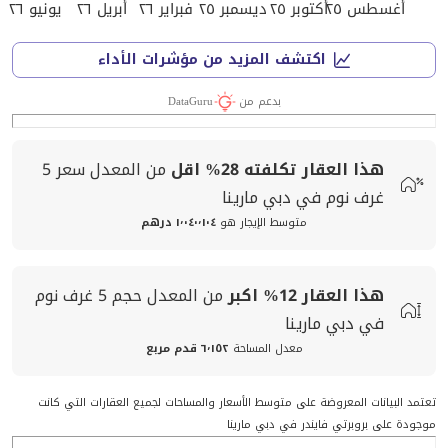
أغسطس ٢٥
أكتوبر ٢٥
ديسمبر ٢٥
فبراير ٢٦
أبريل ٢٦
يونيو ٢٦
اكتشف المزيد من مؤشرات الأداء
بدعم من
DataGuru
هذا العقار تكلفته
28%
اقل
من المعدل
سعر
5
غرف نوم في دبي مارينا
متوسط الإيجار هو
١٬٠٤٠٬١٠٤ درهم
هذا العقار
12%
اكبر
من المعدل
حجم
5 غرف نوم
في دبي مارينا
معدل المساحة
٦٬١٥٢ قدم مربع
تعتمد البيانات المعروضة على متوسط الأسعار والمساحات لجميع العقارات التي كانت
موجودة على بروبرتي فايندر في دبي مارينا