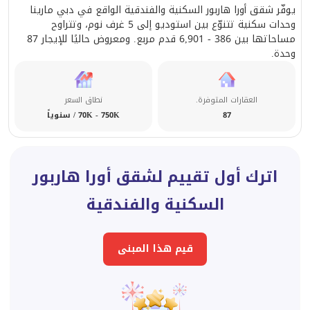
يوفّر شقق أورا هاربور السكنية والفندقية الواقع في دبي مارينا
وحدات سكنية تتنوّع بين استوديو إلى 5 غرف نوم، وتتراوح
مساحاتها بين 386 - 6,901 قدم مربع. ومعروض حاليًا للإيجار 87
وحدة.
العقارات المتوفرة.
نطاق السعر
87
70K - 750K / سنوياً
اترك أول تقييم لشقق أورا هاربور
السكنية والفندقية
قيم هذا المبنى