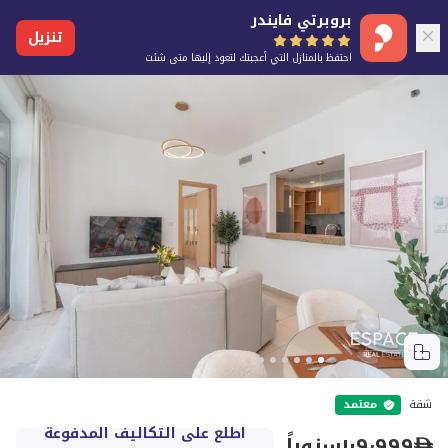
بروبرتي فايندر
تنزيل
احتفظ بالمنازل التي أعجبتك لتعود إليها متى شئت
شقة
معتمد
اطلع على التكاليف المدفوعة
١٠٩٬٩٩٩
سنوياً