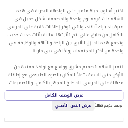
اختبر أسلوب حياة متميز على الواجهة البحرية في هذه
الشقة ذات غرفة نوم واحدة والمصممة بشكل جميل في
فيرفيلد بارك آيلاند، والتي توفر إطلالات خلابة على المرسى
بالكامل من طابق عالي. تم تأثيثها بعناية بأثاث حديث جديد،
وتجمع هذه المنزل الأنيق بين الراحة والأناقة والوظيفة في
واحدة من أكثر المجتمعات رواجًا في دبي مارينا.
تتميز الشقة بتصميم مشرق وواسع مع نوافذ ممتدة من
الأرض حتى السقف تملأ المكان بالضوء الطبيعي مع إطلالة
مذهلة على المرسى. المطبخ المجهز بالكامل، والتصميمات
الداخلية المعاصرة، والمفروشات الفاخرة تجعلها جاهزة
عرض الوصف الكامل
للسكن ومثالية لكل من المستخدمين النهائيين
عرض النص الأصلي
والمستثمرين.
الوصف مترجم تلقائياً
يتمتع السكان بالوصول إلى مرافق عالمية المستوى، بما في