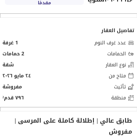
مقدمًا
تفاصيل العقار
عدد غرف النوم
1 غرفة
الحمامات
2 حمامات
نوع العقار
شقة
متاح من
٢٤ مايو ٢٠٢٦
تأثيث
مفروشة
منطقة
٧٩٦ قدم²
طابق عالي | إطلالة كاملة على المرسى |
مفروش