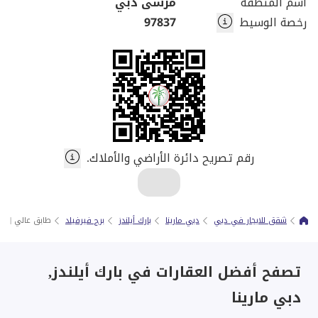
اسم المنطقة
مرسى دبي
رخصة الوسيط
97837
رقم تصريح دائرة الأراضي والأملاك.
شقق للايجار في دبي
دبي مارينا
بارك أيلندز
برج فيرفيلد
طابق عالي | إط
تصفح أفضل العقارات في بارك أيلندز,
دبي مارينا