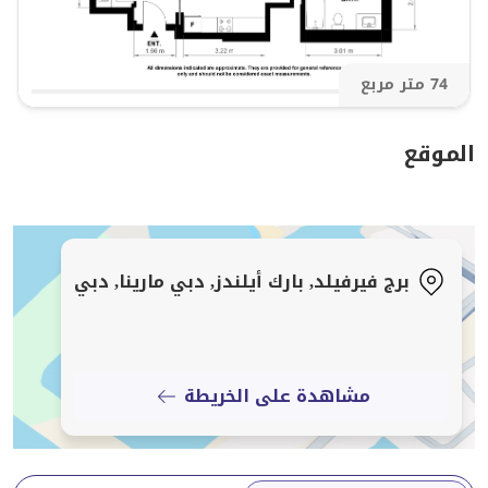
لمزيد من المعلومات، يرجى الاتصال بنا. يمكنك أيضًا زيارة
مكتبنا في مارينا بلازا أو استكشاف موقعنا الإلكتروني على
74 متر مربع
espace.ae لاكتشاف مجموعة استثنائية من العقارات المعروضة
للبيع والإيجار.
الموقع
برج فيرفيلد, بارك أيلندز, دبي مارينا, دبي
مشاهدة على الخريطة