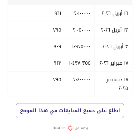
١٦ أبريل ٢٠٢٦
٢٬١٠٠٬٠٠٠
٩٦١
١٣ أبريل ٢٠٢٦
٢٬٠٥٠٬٠٠٠
٧٩٥
٣ أبريل ٢٠٢٦
١٬٩٢٥٬٠٠٠
٩٠٩
١٧ فبراير ٢٠٢٦
١٬٤٣٨٬٣٥٥
٩١٣
١٨ ديسمبر
٢٬٤٠٠٬٠٠٠
٧٩٥
٢٠٢٥
اطلع على جميع المبايعات في هذا الموقع
بدعم من
DataGuru