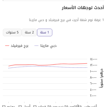
أحدث توجهات الأسعار
1 غرفة نوم شقة أجرت في برج فيرفيلد و دبي مارينا
1 سنة
2 سنة
5 سنوات
دبي مارينا
برج فيرفيلد
١٤٠٬٠٠٠
١٢٠٬٠٠٠
١٠٠٬٠٠٠
درهم/ سنوياً
٨٠٬٠٠٠
٦٠٬٠٠٠
٤٠٬٠٠٠
٢٠٬٠٠٠
أغسطس ٢٥
أكتوبر ٢٥
ديسمبر ٢٥
فبراير ٢٦
أبريل ٢٦
يونيو ٢٦