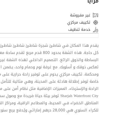
مزايا
غير مفروشة
تكييف مركزي
خدمة تنظيف
كل حاجة. هذه الشقة بحدود 800 قد
البساطة والذوق الرائع. التصميم الداخلي لهذه الشقة غير
تعكس ذوقك و أسلوبك. مع غرفة نوم وحمام واحد، يضمن الت
ومحكمة. تكييف مركزي يدوم على توفير راحة حرارية على مد
خاصة توفر إطلالة هادئة على المدينة، وهي مثالية للتأمل 
الراحة والإسترخاء. المميزات الإضافية مثل نظام أمن على م
Sharjah Waterfront City توفر بيئة حياة فر
المناطق الخضراء في المحيط، والمطاعم الراقية، ومراكز ا
للكراء السنوي هي 28,000 درهم إماراتي