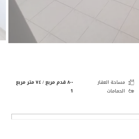
مساحة العقار
٨٠٠ قدم مربع / ٧٤ متر مربع
الحمامات
1