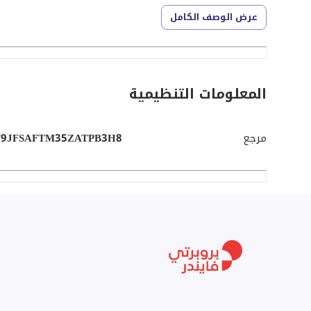
مكان يعكس الراحة، البساطة والفرص، هذا هو المكان المثالي
عرض الوصف الكامل
المعلومات التنظيمية
مرجع
9JFSAFTM35ZATPB3H8