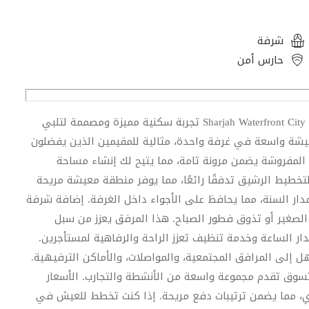
شرفة
حارس أمن
يقدم هذا المكان في شاطئ شجرة شاطئ شاطئ شاطئ Sharjah Waterfront City تجربة سكنية مميزة ومصممة لتلبي
م مربع تقدم ساحة معيشة واسعة في غرفة واحدة، مثالية للمقيمين الذين يفضلون
 المفروشة يضمن مرونة تامة، مما يتيح لك إنشاء مساحة
خطيط الرشيق تدفقًا رائعًا، مما يوفر منطقة معيشة مريحة
ار السنة، مما يحافظ على الأجواء داخل الغرفة. إضافة شرفة
الصغير أو تذوق فطور الصباح. هذا المرفق يعزز من سبل
دار الساعة وخدمة تنظيف تعزز الراحة والرفاهية لمستأجرين.
يدة مع وصول سهل إلى المرافق المجتمعية، والمواصلات، والأماكن الترفيهية.
لتسوق تقدم مجموعة واسعة من الأنشطة والتجارب. الأسعار
 ويُدفع بربع سنوي، مما يضمن ترتيبات دفع مريحة. إذا كنت تخطط للعيش في