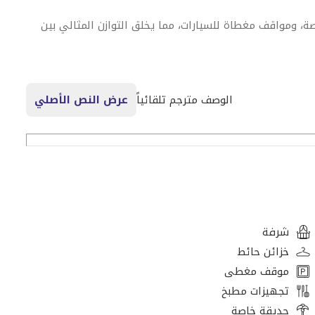
ة، ومواقف مغطاة للسيارات، مما يخلق التوازن المثالي بين
ائق ذات مناظر طبيعية ومسارات ركوب الدراجات ومرافق
الوصف مترجم تلقائياً
عرض النص الأصلي
ومراكز التسوق والطرق الرئيسية التي تربط الشارقة بدبي.
شرفة
خزائن حائط
موقف مغطى
تجهيزات مطبخ
حديقة خاصة