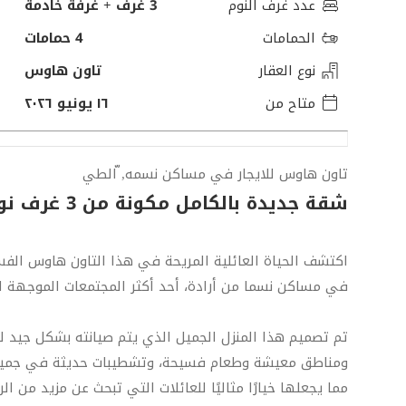
عدد غرف النوم
3 غرف + غرفة خادمة
الحمامات
4 حمامات
نوع العقار
تاون هاوس
متاح من
١٦ يونيو ٢٠٢٦
تاون هاوس للايجار في مساكن نسمه, ّالطي
شقة جديدة بالكامل مكونة من 3 غرف نوم رئيسية | نَسْمَة ريزدنس
في مساكن نسما من أرادة، أحد أكثر المجتمعات الموجهة ل
تم تصميم هذا المنزل الجميل الذي يتم صيانته بشكل جيد لت
ومناطق معيشة وطعام فسيحة، وتشطيبات حديثة في جميع أن
مما يجعلها خيارًا مثاليًا للعائلات التي تبحث عن مزيد من الر