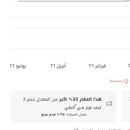
فبراير ٢٦
أبريل ٢٦
يونيو ٢٦
DataGuru
هذا العقار
33%
اكبر
من المعدل
حجم
3
غرف نوم في ّالطي
معدل المساحة
٢٬٣٥٠ قدم مربع