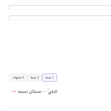
1 سنة
2 سنة
5 سنوات
ّالطي
مساكن نسمه