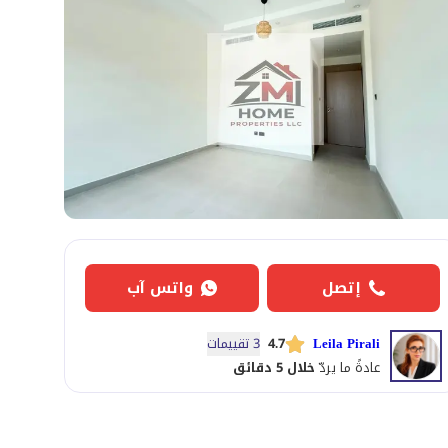
إتصل
واتس آب
Leila Pirali
4.7
3 تقييمات
عادةً ما يردّ
خلال 5 دقائق