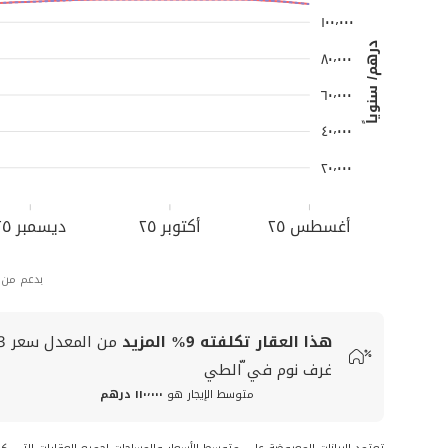
١٠٠٬٠٠٠
درهم/ سنوياً
٨٠٬٠٠٠
٦٠٬٠٠٠
٤٠٬٠٠٠
٢٠٬٠٠٠
أغسطس ٢٥
أكتوبر ٢٥
ديسمبر ٢٥
بدعم من
هذا العقار تكلفته
9%
المزيد
من المعدل
سعر
3
غرف نوم في ّالطي
متوسط الإيجار هو
١١٠٬٠٠٠ درهم