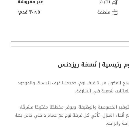
تأثيث
غير مفروشة
منطقة
٣٬١٢٥ قدم²
اكتشف الحياة العائلية المريحة في هذا التاون هاوس الفسيح المكون من 3 غرف نوم، جميعها غرف رئيسية، والموجود
لعائلات شعبية في الشارقة.
وفير الخصوصية والوظيفة، ويوفر مخططًا مفتوحًا مشرقًا،
حاء المنزل. تأتي كل غرفة نوم مع حمام داخلي خاص بها،
احة والراحة.