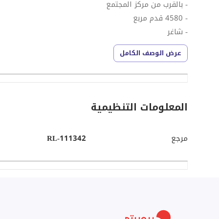
- بالقرب من مركز المجتمع
- 4580 قدم مربع
- شاغر
- تصميم كبير
عرض الوصف الكامل
- مستقل
داماك هيلز 2 هي منطقة مرغوبة، وهي مجتمع كام
السريعة الرئيسية. مما يجعل رحلتك ذهابًا وإيابًا من المسك
المعلومات التنظيمية
الكاملة. هناك مسارات للدراجات ومزرعة حيوانات للأطفال 
السباحة المجتمعية.
مرجع
RL-111342
يرجى الاتصال بكارولينا للحصول على أي معلومات إضافية و