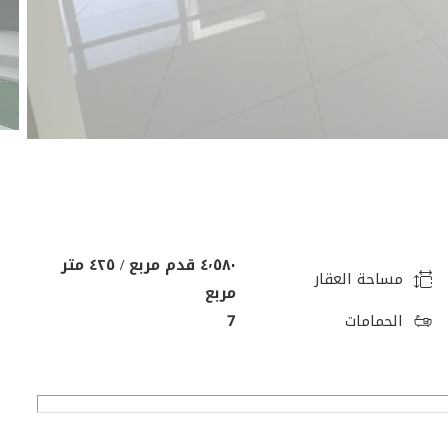
٤٬٥٨٠ قدم مربع / ٤٢٥ متر
مساحة العقار
مربع
الحمامات
7