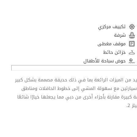
تكييف مركزي
شرفة
موقف مغطى
خزائن حائط
حوض سباحة للأطفال
يد من الميزات الرائعة بما في ذلك حديقة مصممة بشكل كبير
سيارتين مع سهولة المشي إلى خطوط الحافلات ومناطق
 D2 للسباحة والمشي والتسوق. تقدم داما 2 قيمة كبيرة مقارنة بأجزاء أخرى من دبي مما يجعلها خيارًا شائعًا
 2.