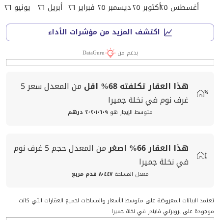
أغسطس ٢٥
أكتوبر ٢٥
ديسمبر ٢٥
فبراير ٢٦
أبريل ٢٦
يونيو ٢٦
اكتشف المزيد من مؤشرات الأداء
بدعم من
DataGuru
هذا العقار تكلفته
68%
اقل
من المعدل
سعر
5
غرف نوم في نخلة جميرا
متوسط الإيجار هو
٢٬٢٠١٬٦٠٩ درهم
هذا العقار
66%
اصغر
من المعدل
حجم
5 غرف نوم
في نخلة جميرا
معدل المساحة
٨٬٤٤٧ قدم مربع
تعتمد البيانات المعروضة على متوسط الأسعار والمساحات لجميع العقارات التي كانت
موجودة على بروبرتي فايندر في نخلة جميرا