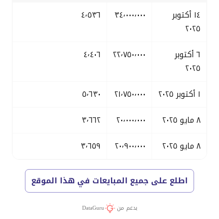
١٤ أكتوبر
٣٤٬٠٠٠٬٠٠٠
٤٬٥٣٦
٢٠٢٥
٦ أكتوبر
٢٢٬٧٥٠٬٠٠٠
٤٬٤٠٦
٢٠٢٥
١ أكتوبر ٢٠٢٥
٢١٬٧٥٠٬٠٠٠
٥٬٦٣٠
٨ مايو ٢٠٢٥
٢٠٬٠٠٠٬٠٠٠
٣٬٦٦٢
٨ مايو ٢٠٢٥
٢٠٬٩٠٠٬٠٠٠
٣٬٦٥٩
اطلع على جميع المبايعات في هذا الموقع
بدعم من
DataGuru