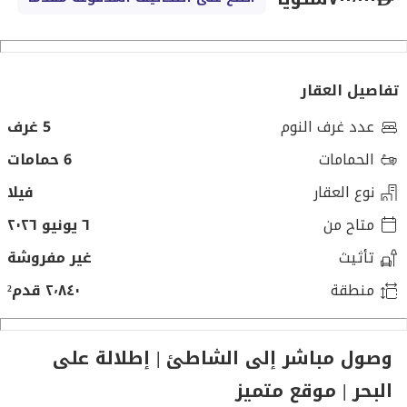
تفاصيل العقار
عدد غرف النوم
5 غرف
الحمامات
6 حمامات
نوع العقار
فيلا
متاح من
٦ يونيو ٢٠٢٦
تأثيث
غير مفروشة
منطقة
٢٬٨٤٠ قدم²
وصول مباشر إلى الشاطئ | إطلالة على
البحر | موقع متميز