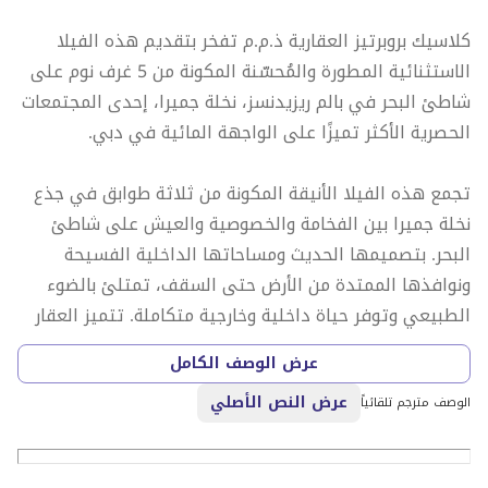
كلاسيك بروبرتيز العقارية ذ.م.م تفخر بتقديم هذه الفيلا
الاستثنائية المطورة والمُحسّنة المكونة من 5 غرف نوم على
شاطئ البحر في بالم ريزيدنسز، نخلة جميرا، إحدى المجتمعات
الحصرية الأكثر تميزًا على الواجهة المائية في دبي.
تجمع هذه الفيلا الأنيقة المكونة من ثلاثة طوابق في جذع
نخلة جميرا بين الفخامة والخصوصية والعيش على شاطئ
البحر. بتصميمها الحديث ومساحاتها الداخلية الفسيحة
ونوافذها الممتدة من الأرض حتى السقف، تمتلئ بالضوء
الطبيعي وتوفر حياة داخلية وخارجية متكاملة. تتميز العقار
بحديقة خاصة وإمكانية الوصول المباشر إلى الشاطئ، مما
عرض الوصف الكامل
يجعلها منزلًا عائليًا مثاليًا في أحد المواقع الأكثر شهرة في
عرض النص الأصلي
دبي.
الوصف مترجم تلقائياً
تفاصيل العقار: