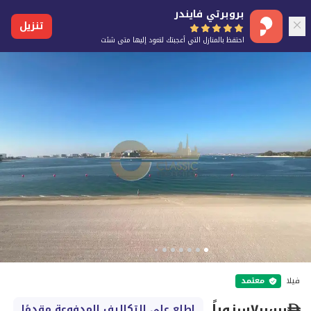
بروبرتي فايندر
تنزيل
احتفظ بالمنازل التي أعجبتك لتعود إليها متى شئت
فيلا
معتمد
٧٠٠٬٠٠٠
سنوياً
اطلع على التكاليف المدفوعة مقدمًا