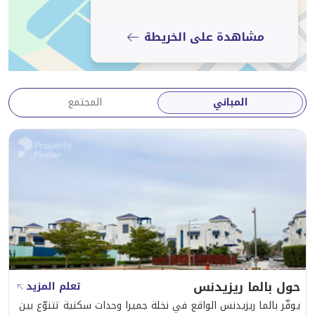
• ممرات ذات مناظر طبيعية
• بيئة صديقة للأسرة
مشاهدة على الخريطة
• مناطق لعب للأطفال
• مسارات للمشي والجري في الجوار
• أمن على مدار الساعة
المباني
المجتمع
• سهولة الدخول والخروج من نخلة جميرا
• قريب من المتاجر والمطاعم والمقاهي والفنادق الفاخرة
مميزات المجتمع:
• تقع في مجتمع بالم ريزيدنسز المرموق
• دقائق من نخيل مول وويست بيتش
• سهولة الاتصال بمرسى دبي وشارع الشيخ زايد
• محاط بالمنتجعات ذات المستوى العالمي والمطاعم الراقية
ومناطق الترفيه
حول بالما ريزيدنس
تعلم المزيد
• أحد العناوين الأكثر رواجًا على شاطئ البحر في دبي
يوفّر بالما ريزيدنس الواقع في نخلة جميرا وحدات سكنية تتنوّع بين