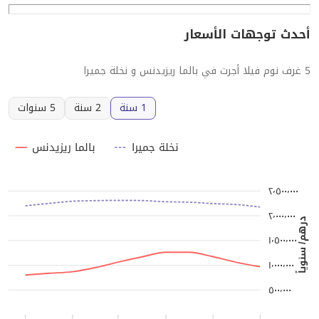
أحدث توجهات الأسعار
5 غرف نوم فيلا أجرت في بالما ريزيدنس و نخلة جميرا
1 سنة
2 سنة
5 سنوات
نخلة جميرا
بالما ريزيدنس
٢٬٥٠٠٬٠٠٠
٢٬٠٠٠٬٠٠٠
درهم/ سنوياً
١٬٥٠٠٬٠٠٠
١٬٠٠٠٬٠٠٠
٥٠٠٬٠٠٠