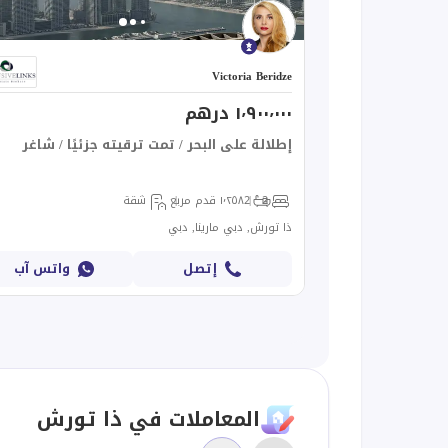
Victoria Beridze
١٬٩٠٠٬٠٠٠ درهم
إطلالة على البحر / تمت ترقيته جزئيًا / شاغر
2
2
١٬٢٥٨ قدم مربع
شقة
ذا تورش, دبي مارينا, دبي
إتصل
واتس آب
المعاملات في ذا تورش