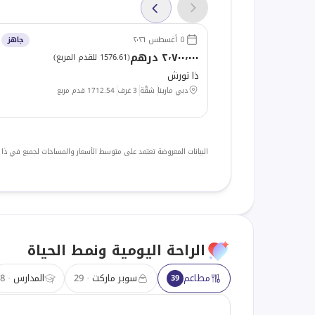
٥ أغسطس ٢٠٢٦
جاهز
٢٬٧٠٠٬٠٠٠ درهم
(
1576.61 للقدم المربع
)
ذا تورش
دبي مارينا
شقَّة
3 غرف
1712.54
قدم مربع
البيانات المعروضة تعتمد على متوسط الأسعار والمساحات لجميع في ذا
الراحة اليومية ونمط الحياة
مطاعم
سوبر ماركت
29
المدارس
8
39