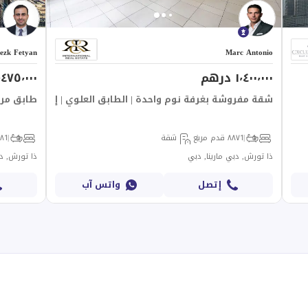
ezk Fetyan
Marc Antonio
١٬٤٠٠٬٠٠٠ درهم
١٬٤٧٥٬٠٠٠ در
شقة مفروشة بغرفة نوم واحدة | الطابق العلوي | إطلالة جزئية ع
طابق مرتف
1
1
٨٨٧ قدم مربع
شقة
1
1
٨٠٨ ق
ذا تورش, دبي مارينا, دبي
ذا تورش, دب
إتصل
واتس آب