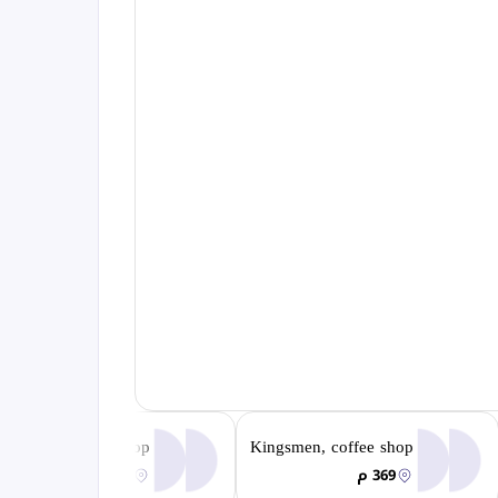
Lavazza, coffee shop
Kingsmen, coffee shop
369 م
458 م