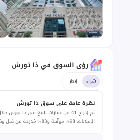
رؤى السوق في ذا تورش
شراء
إيجار
نظرة عامة على سوق ذا تورش
تم إدراج 41 من عقارات للبيع في ذا تورش
الإعلانات، 98% موثّقة و83% مُدرجة من قبل وكلاء مميزين (SuperAgents).