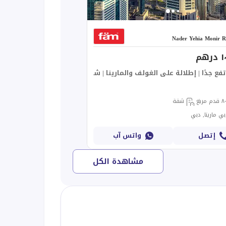
Nader Yehia Monir R
هم
لى المارينا
ع جدًا | إطلالة على الغولف والمارينا | شاغر
دم مربع
شقة
ي مارينا, دبي
إتصل
واتس آب
مشاهدة الكل