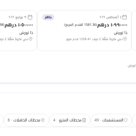
٤ أغسطس ٢٠٢٦
٣٠ يوليو ٢٠٢٦
جاهز
١٬٩٩٠٬٠٠٠ درهم
١٬٥٠٠٬٠٠٠ درهم
(
1581.36 للقدم المربع
)
(
191.98
ذا تورش
ذا تورش
دبي مارينا
شقَّة
2 غرف
1258.41
قدم مربع
دبي مارينا
شقَّة
2 غرف
 تورش.
المستشفيات
49
محطات المترو
4
محطات الحافلات
8