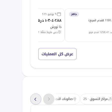
٩ يوليو ٢٠٢٦
جاهز
١٬٣٠٤٬٢٨٨ درهم
1 للقدم المربع
)
(
1470.90 للقدم المربع
)
ذا تورش
1258.41
قدم مربع
دبي مارينا
شقَّة
1 غرفة
886.73
قدم مربع
عرض كل العمليات
مراكز التسوق
25
صالونات التجميل
24
المعالم السياحية
2