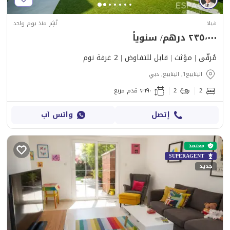
فيلا
نُشِر منذ يوم واحد
٢٣٥٬٠٠٠ درهم/ سنوياً
مُرقّى | مؤثث | قابل للتفاوض | 2 غرفة نوم
الينابيع1, الينابيع, دبي
2
2
٢٬٦٩٠ قدم مربع
إتصل
واتس آب
معتمد
SUPERAGENT
جديد