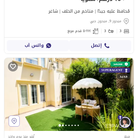
مُحافظ عليه جيدًا | متاخم من الخلف | شاغر
ميدوز 9, ميدوز, دبي
3
3
٥٬٦٦٢ قدم مربع
إتصل
واتس آب
معتمد
SUPERAGENT
جديد
فيلا
نُشِر منذ يوم واحد