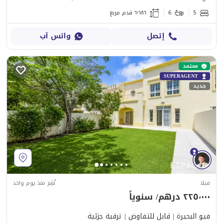
5
6
٦٬٦٨٦ قدم مربع
إتصل
واتس آب
معتمد
SUPERAGENT
جديد
فيلا
نُشِر منذ يوم واحد
٢٢٥٬٠٠٠ درهم/ سنوياً
فيو البحيرة | قابل للتفاوض | ترقية جزئية