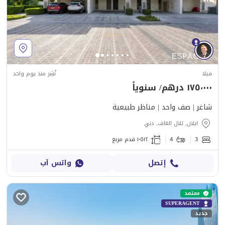
فيلا
نُشِر منذ يوم واحد
١٧٥٬٠٠٠ درهم/ سنوياً
شاغر | صف واحد | مناظر طبيعية
ايلان, تلال الغاف, دبي
3
4
١٬٥١٢ قدم مربع
إتصل
واتس آب
معتمد
SUPERAGENT
جديد