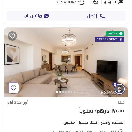
استوديو
1
٥٤٨ قدم مربع
إتصل
واتس آب
معتمد
SUPERAGENT
شقة
نُشِر منذ 2 أيام
١٧٠٬٠٠٠ درهم/ سنوياً
تصميم واسع | نخلة جميرا | مشرق
الميل الذهبي 1, الميل الذهبي, نخلة جميرا, دبي