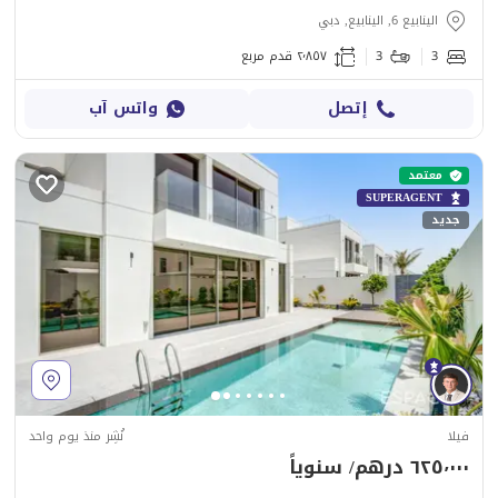
الينابيع 6, الينابيع, دبي
3
3
٢٬٨٥٧ قدم مربع
إتصل
واتس آب
معتمد
SUPERAGENT
جديد
فيلا
نُشِر منذ يوم واحد
٦٢٥٬٠٠٠ درهم/ سنوياً