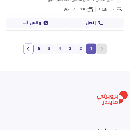
2
3
١٬٧٩٤ قدم مربع
إتصل
واتس آب
6
5
4
3
2
1