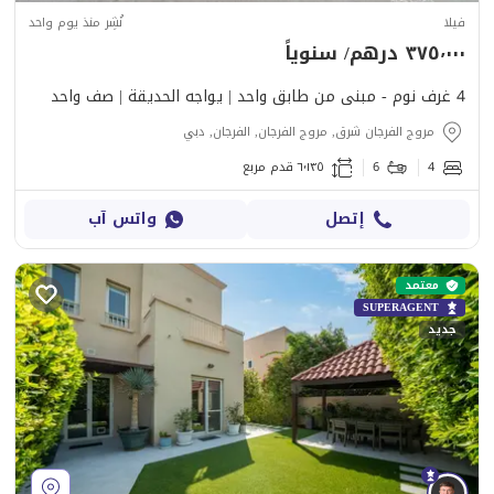
فيلا
نُشِر منذ يوم واحد
٣٧٥٬٠٠٠ درهم/ سنوياً
4 غرف نوم - مبنى من طابق واحد | يواجه الحديقة | صف واحد
مروج الفرجان شرق, مروج الفرجان, الفرجان, دبي
4
6
٦٬١٣٥ قدم مربع
إتصل
واتس آب
معتمد
SUPERAGENT
جديد