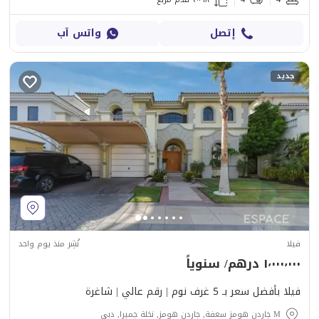
إتصل
واتس آب
جديد
فيلا
نُشِر منذ يوم واحد
١٬٠٠٠٬٠٠٠ درهم/ سنوياً
فيلا بأفضل سعر بـ 5 غرف نوم | رقم عالي | شاغرة
M جاردن هومز سعفة, جاردن هومز, نخلة جميرا, دبي