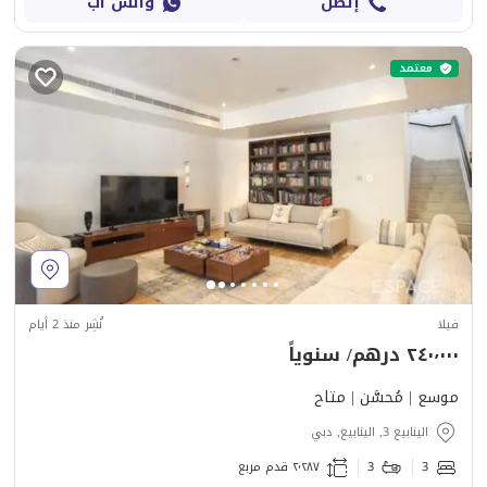
إتصل
واتس آب
معتمد
فيلا
نُشِر منذ 2 أيام
٢٤٠٬٠٠٠ درهم/ سنوياً
موسع | مُحسَّن | متاح
الينابيع 3, الينابيع, دبي
3
3
٢٬٢٨٧ قدم مربع