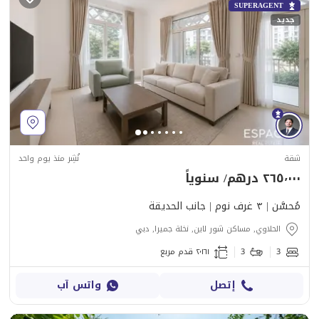
SUPERAGENT
جديد
شقة
نُشِر منذ يوم واحد
٢٦٥٬٠٠٠ درهم/ سنوياً
مُحسَّن | ٣ غرف نوم | جانب الحديقة
الحلاوي, مساكن شور لاين, نخلة جميرا, دبي
3
3
٢٬١٦١ قدم مربع
إتصل
واتس آب