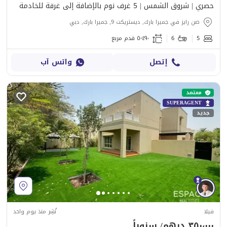
حصري | شروق الشمس | 5 غرف نوم بالإضافة إلى غرفة للخادمة
صن رايز في جميرا بارك, ديستريكت 9, جميرا بارك, دبي
5
6
٥٬٤٩٠ قدم مربع
إتصل
واتس آب
معتمد
SUPERAGENT
جديد
فيلا
نُشِر منذ يوم واحد
٣٥٠٬٠٠٠ درهم/ سنوياً