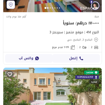
فيلا
نُشِر منذ يوم واحد
١٧٠٬٠٠٠ درهم/ سنوياً
النوع 4M | موقع متميز | سبرينجز 3
الينابيع 3, الينابيع, دبي
2
2
٢٬٢١٩ قدم مربع
إتصل
واتس آب
معتمد
SUPERAGENT
جديد