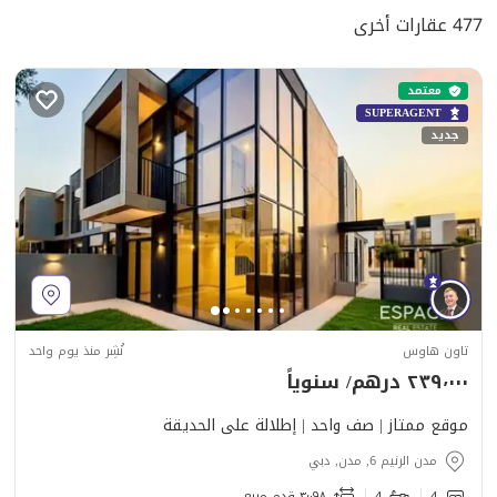
477 عقارات أخرى
معتمد
SUPERAGENT
جديد
تاون هاوس
نُشِر منذ يوم واحد
٢٣٩٬٠٠٠ درهم/ سنوياً
موقع ممتاز | صف واحد | إطلالة على الحديقة
مدن الرنيم 6, مدن, دبي
4
4
٣٬٠٩٨ قدم مربع