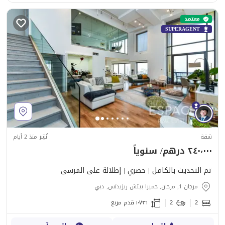
معتمد
SUPERAGENT
شقة
نُشِر منذ 2 أيام
٢٤٠٬٠٠٠ درهم/ سنوياً
تم التحديث بالكامل | حصري | إطلالة على المرسى
مرجان 1, مرجان, جميرا بيتش ريزيدنس, دبي
2
2
١٬٧٣٦ قدم مربع