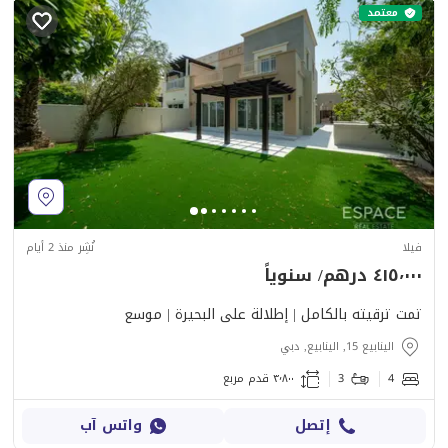
معتمد
فيلا
نُشِر منذ 2 أيام
٤١٥٬٠٠٠ درهم/ سنوياً
تمت ترقيته بالكامل | إطلالة على البحيرة | موسع
الينابيع 15, الينابيع, دبي
4
3
٣٬٨٠٠ قدم مربع
إتصل
واتس آب