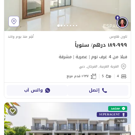
تاون هاوس
نُشِر منذ يوم واحد
١٨٩٬٩٩٩ درهم/ سنوياً
فيلا من 4 غرف نوم | عصرية | مشرقة
القرية الغربية, الفرجان, دبي
4
5
١٬٦٣٧ قدم مربع
إتصل
واتس آب
معتمد
SUPERAGENT
جديد