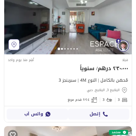
فيلا
نُشِر منذ يوم واحد
٢٣٠٬٠٠٠ درهم/ سنوياً
مُحسّن بالكامل | النوع 4M | سبرينجز 3
الينابيع 3, الينابيع, دبي
3
3
٢٬٢٠٤ قدم مربع
إتصل
واتس آب
معتمد