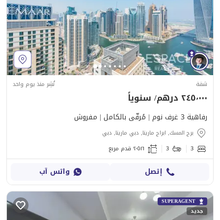
شقة
نُشِر منذ يوم واحد
٢٤٥٬٠٠٠ درهم/ سنوياً
رفاهية 3 غرف نوم | مُرقّى بالكامل | مفروش
برج المسك, ابراج مارينا, دبي مارينا, دبي
3
3
٢٬٥١٦ قدم مربع
إتصل
واتس آب
SUPERAGENT
جديد