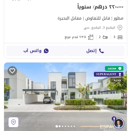
٢٢٠٬٠٠٠ درهم/ سنوياً
مطور | قابل للتفاوض | مقابل البحيرة
الينابيع 3, الينابيع, دبي
3
2
٢٬٣٠٧ قدم مربع
إتصل
واتس آب
معتمد
SUPERAGENT
جديد