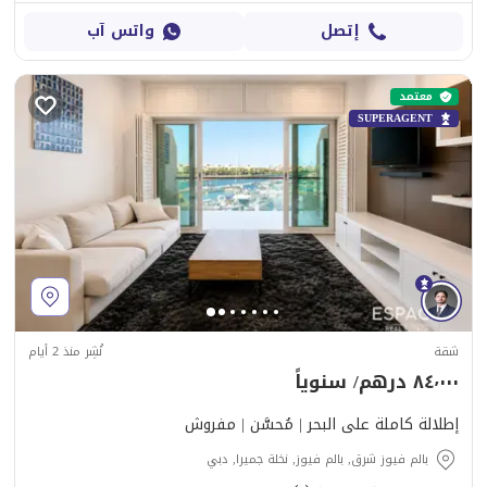
إتصل
واتس آب
معتمد
SUPERAGENT
شقة
نُشِر منذ 2 أيام
٨٤٬٠٠٠ درهم/ سنوياً
إطلالة كاملة على البحر | مُحسَّن | مفروش
بالم فيوز شرق, بالم فيوز, نخلة جميرا, دبي