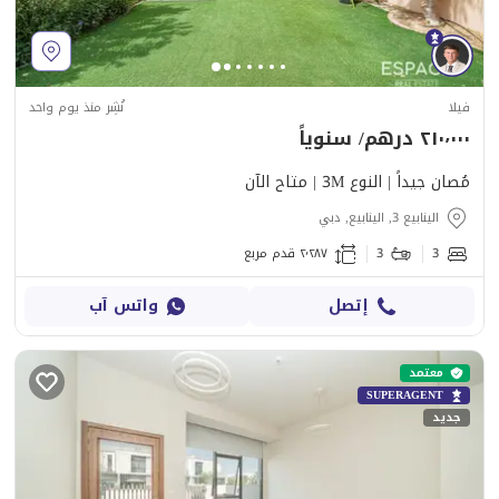
فيلا
نُشِر منذ يوم واحد
٢١٠٬٠٠٠ درهم/ سنوياً
مُصان جيداً | النوع 3M | متاح الآن
الينابيع 3, الينابيع, دبي
3
3
٢٬٢٨٧ قدم مربع
إتصل
واتس آب
معتمد
SUPERAGENT
جديد