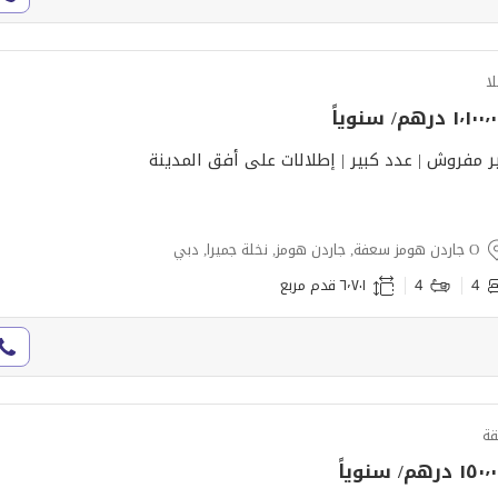
لا
١٬١٠ درهم/ سنوياً
ر مفروش | عدد كبير | إطلالات على أفق المدينة
O جاردن هومز سعفة, جاردن هومز, نخلة جميرا, دبي
4
4
٦٬٧٠١ قدم مربع
ة
١٥ درهم/ سنوياً