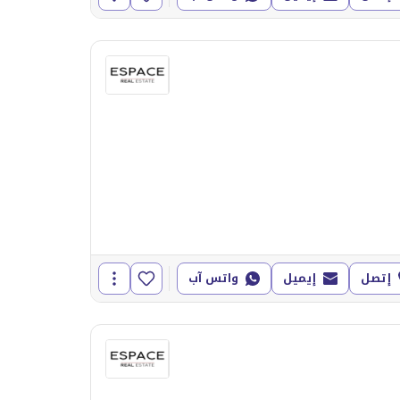
إتصل
إيميل
واتس آب