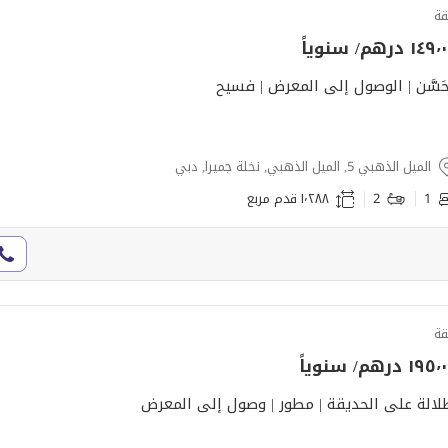
ة
١٤ درهم/ سنوياً
حَسَّن | الوصول إلى المعرض | فسيح
الميل الذهبي 5, الميل الذهبي, نخلة جميرا, دبي
1
2
١٬٢٨٨ قدم مربع
ة
١٩ درهم/ سنوياً
لالة على الحديقة | مطور | وصول إلى المعرض