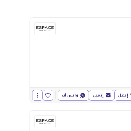
إتصل
إيميل
واتس آب