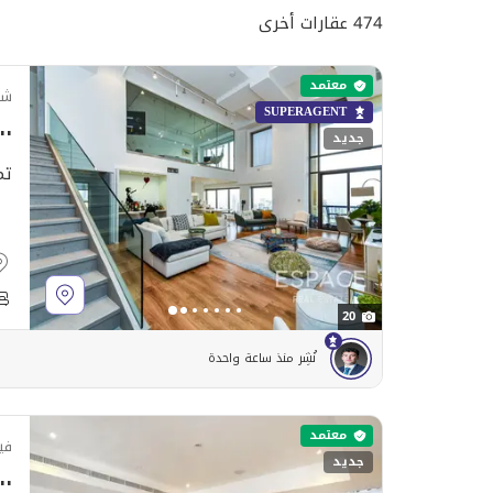
474 عقارات أخرى
معتمد
شق
SUPERAGENT
٠٬٠٠٠
جديد
تم
20
نُشِر منذ ساعة واحدة
معتمد
في
جديد
٠٬٠٠٠