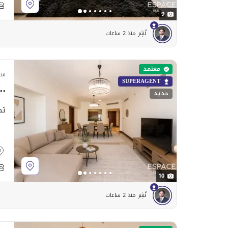
9
نُشِر منذ 2 ساعات
معتمد
شق
SUPERAGENT
٠٬٠٠٠
جديد
تص
10
نُشِر منذ 2 ساعات