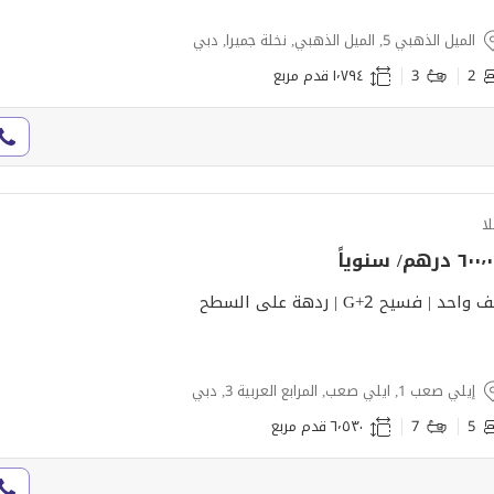
الميل الذهبي 5, الميل الذهبي, نخلة جميرا, دبي
2
3
١٬٧٩٤ قدم مربع
لا
٦٠ درهم/ سنوياً
احد | فسيح G+2 | ردهة على السطح
إيلي صعب 1, ايلي صعب, المرابع العربية 3, دبي
5
7
٦٬٥٣٠ قدم مربع