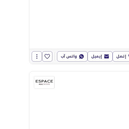
إتصل
إيميل
واتس آب