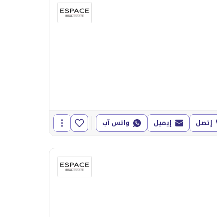
إتصل
إيميل
واتس آب