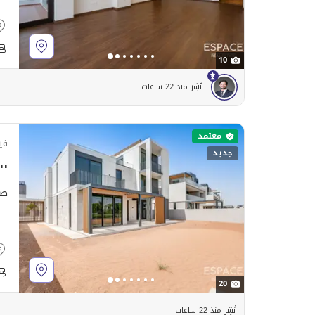
10
نُشِر منذ 22 ساعات
معتمد
في
جديد
٠٬٠٠٠
صف و
20
نُشِر منذ 22 ساعات