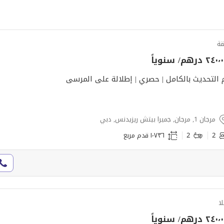
ة
٢٤ درهم/ سنوياً
 التحديث بالكامل | حصري | إطلالة على المرسى
مرجان 1, مرجان, جميرا بيتش ريزيدنس, دبي
2
2
١٬٧٣٦ قدم مربع
لا
٢٤ درهم/ سنوياً