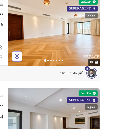
معتمد
شق
SUPERAGENT
٩٬٠٠٠
جديد
مُ
10
نُشِر منذ 2 ساعات
معتمد
شق
SUPERAGENT
٥٬٠٠٠
جديد
إط