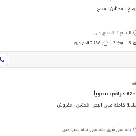
سع | مُحسَّن | متاح
الينابيع 3, الينابيع, دبي
3
3
٢٬٢٨٧ قدم مربع
ة
٨ درهم/ سنوياً
لالة كاملة على البحر | مُحسَّن | مفروش
بالم فيوز شرق, بالم فيوز, نخلة جميرا, دبي