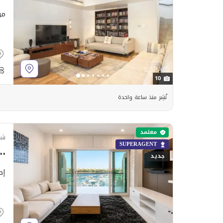
مو
10
نُشِر منذ ساعة واحدة
معتمد
شق
SUPERAGENT
٤٬٠٠٠
جديد
إط