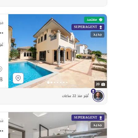
معتمد
في
SUPERAGENT
٠٬٠٠٠
جديد
غي
20
نُشِر منذ 22 ساعات
SUPERAGENT
شق
جديد
٠٬٠٠٠