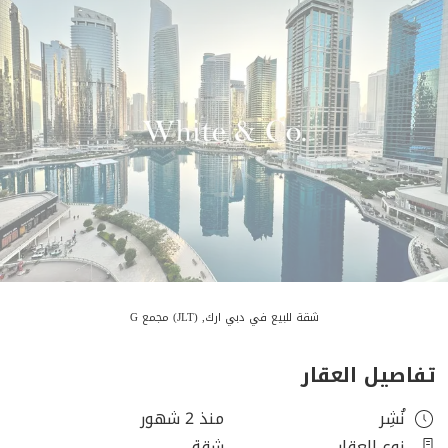
شقة للبيع في دبي ارك, (JLT) مجمع G
تفاصيل العقار
نُشِر
منذ 2 شهور
نوع العقار
شقة