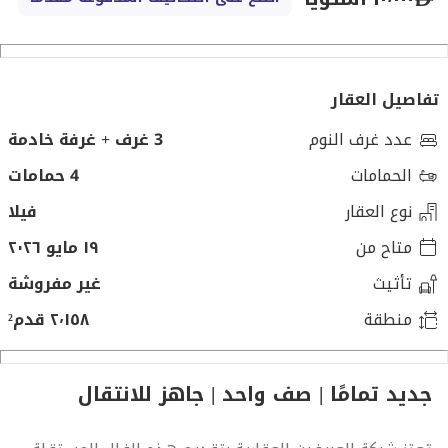
تفاصيل العقار
عدد غرف النوم
3 غرف + غرفة خادمة
الحمامات
4 حمامات
نوع العقار
فيلا
متاح من
١٩ مايو ٢٠٢٦
تأثيث
غير مفروشة
منطقة
٢٬١٥٨ قدم²
جديد تمامًا | صف واحد | جاهز للانتقال