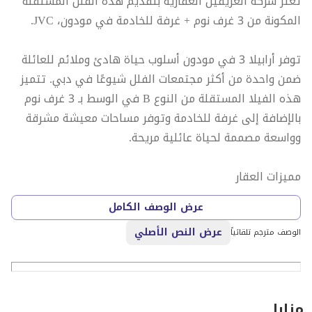
تعتز شركة العريفين العقارية بتقديم هذه الفلل المستقلة
المكونة من 3 غرف نوم + غرفة للخادمة في مودون، JVC.
توفر أرابيلا 3 في مودون أسلوب حياة هادئ وملائم للعائلة
ضمن واحدة من أكثر مجتمعات الفلل شيوعًا في دبي. تتميز
هذه الفيلا المستقلة من النوع B في الوسط بـ 3 غرف نوم
بالإضافة إلى غرفة للخادمة وتوفر مساحات معيشة مشرقة
وواسعة مصممة لحياة عائلية مريحة.
مميزات العقار
• 3 غرف نوم
عرض الوصف الكامل
• 4 حمامات
عرض النص الأصلي
• شرفة
الوصف مترجم تلقائياً
• تصميم أرضي بالإضافة إلى طابق واحد
• نوافذ تمتد من الأرض حتى السقف
• خزائن مدمجة للتخزين السلس
مزايا