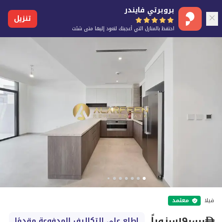
بروبرتي فايندر
تنزيل
احتفظ بالمنازل التي أعجبتك لتعود إليها متى شئت
فيلا
معتمد
١٩٠٬٠٠٠
سنوياً
اطلع على التكاليف المدفوعة مقدمًا