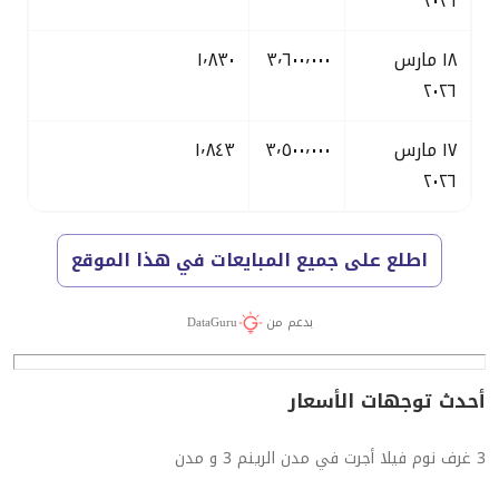
٢٠٢٦
١٨ مارس
٣٬٦٠٠٬٠٠٠
١٬٨٣٠
٢٠٢٦
١٧ مارس
٣٬٥٠٠٬٠٠٠
١٬٨٤٣
٢٠٢٦
اطلع على جميع المبايعات في هذا الموقع
بدعم من
DataGuru
أحدث توجهات الأسعار
3 غرف نوم فيلا أجرت في مدن الرينم 3 و مدن