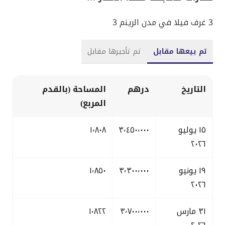
3 غرف فيلا في مدن الرينم 3
تم بيعها مقابل
تم تأجيرها مقابل
التاريخ
درهم
المساحة (بالقدم
المربع)
١٥ يوليو
٣٬٤٥٠٬٠٠٠
١٬٨٠٨
٢٠٢٦
١٩ يونيو
٣٬٣٠٠٬٠٠٠
١٬٨٥٠
٢٠٢٦
٣١ مارس
٣٬٧٠٠٬٠٠٠
١٬٨٢٢