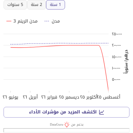
1 سنة
2 سنة
5 سنوات
مدن
مدن الرينم 3
٢٥٠٬٠٠٠
٢٠٠٬٠٠٠
درهم/ سنوياً
١٥٠٬٠٠٠
١٠٠٬٠٠٠
٥٠٬٠٠٠
أغسطس ٢٥
أكتوبر ٢٥
ديسمبر ٢٥
فبراير ٢٦
أبريل ٢٦
يونيو ٢٦
اكتشف المزيد من مؤشرات الأداء
بدعم من
DataGuru