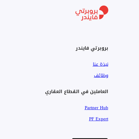
بالقرب من مجموعة من الحدائق
كريستال لاجون
ممرات للمشي وركوب الدراجات
ملاعب للتنس والبادل وكرة السلة
بروبرتي فايندر
تلال الغاف مثالية للعائلات التي تبحث عن أسلوب حياة صح
نبذة عنا
يُرجى الاتصال بأخصائي تلال الغاف، جمال، لترتيب الزيارة.
وظائف
العاملين في القطاع العقاري
Partner Hub
PF Expert