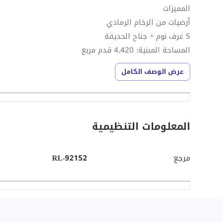
المميزات
أرضيات من الرخام الرمادي
5 غرف نوم + جناح الحديقة
المساحة المبنية: 4,420 قدم مربع
القطعة: 5,870 قدم مربع
عرض الوصف الكامل
أجهزة مطبخ SIEMENS مدمجة
وحدة لترشيح وتبريد المياه
غرفة غسيل مجهزة بالكامل بغسالة ومجفف
تخزين تحت الدرج
المعلومات التنظيمية
مطبخ جناح الحديقة
مرجع
RL-92152
المرافق
مسبح ومنطقة لعب للأطفال
بالقرب من كارفور سوبر ماركت
ثلاثة أماكن لوقوف السيارات
مدارس المناهج البريطانية والأمريكية