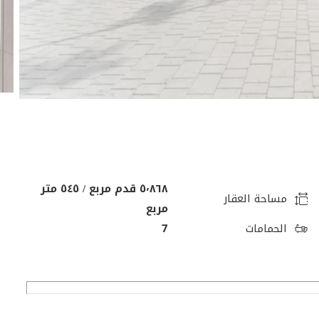
٥٬٨٦٨ قدم مربع / ٥٤٥ متر
مساحة العقار
مربع
الحمامات
7