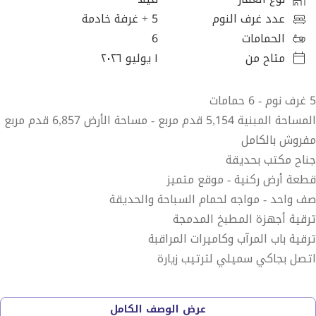
عدد غرف النوم
5
+ غرفة خادمة
الحمامات
6
متاح من
١ يوليو ٢٠٢٦
5 غرف نوم - 6 حمامات
المساحة المبنية 5,154 قدم مربع - مساحة الأرض 6,857 قدم مربع
مفروش بالكامل
جناح مكتب بحديقة
قطعة أرض ركنية - موقع متميز
صف واحد - مواجه لحمام السباحة والحديقة
ترقية أجهزة المطبخ المدمجة
ترقية باب المرآب وكاميرات المراقبة
اتصل بجاكي سميلي لترتيب زيارة
haus & haus سعيدة بالكشف عن هذه الفيلا الحصرية - المطورة
عرض الوصف الكامل