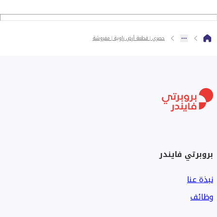
حصري | قطعة أرض زاوية | مفروشة
بروبرتي فايندر
نبذة عنا
وظائف