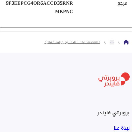
مرجع
9F3EEPCG4QR6ACCD35RNR
MKPNC
The Boulevard 3 شقة استوديو بلمسة فاخرة
بروبرتي فايندر
نبذة عنا