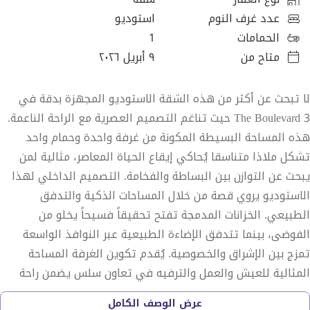
عدد غرف النوم
استوديو
الحمامات
1
متاح من
٩ أبريل ٢٠٢٦
لا تبحث عن أكثر من هذه الشقة الاستوديو المجهزة بدقة في
The Boulevard 3 حيث تناغم التصميم العصرية مع الراحة الناعمة.
هذه المساحة البسيطة المكونة من غرفة واحدة وحمام واحد
تشكل ملاذا متناسقا يُحاكي إيقاع الحياة المعاصر، مثالية لمن
يبحث عن التوازن بين البساطة والفخامة. التصميم الداخلي لهذا
الاستوديو يروي قصة من خلال المساحات الذكية والتدفق
الطبيعي. الخزانات المدمجة تفتح تحقيقاً فسيحاً يخلو من
الفوضى، بينما تتدفق الإضاءة الطبيعية عبر النوافذ الواسعة
تمزج بين الإشراق والخصوصية. يُقدم تكوين الغرفة المساحة
المثالية للعيش والعمل والترفيه في تعاون سلس يضمن راحة
يومية خفيفة. المجتمع في الجادة يطرح تجربة سكنية حقيقية لا
عرض الوصف الكامل