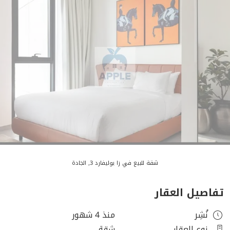
شقة للبيع في زا بوليفارد 3, الجادة
تفاصيل العقار
نُشِر
منذ 4 شهور
نوع العقار
شقة