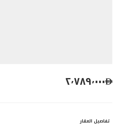
٢٬٧٨٩٬٠٠٠
تفاصيل العقار