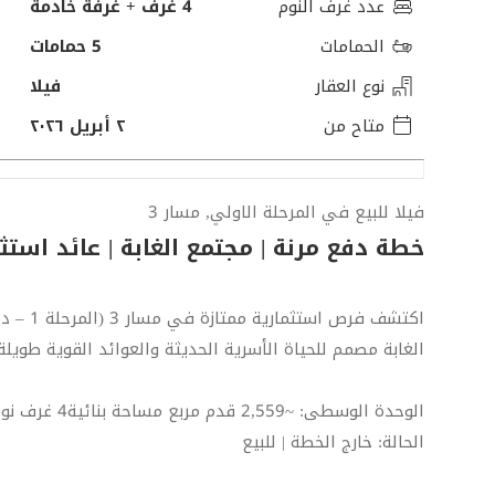
عدد غرف النوم
4 غرف + غرفة خادمة
الحمامات
5 حمامات
نوع العقار
فيلا
متاح من
٢ أبريل ٢٠٢٦
فيلا للبيع في المرحلة الاولي, مسار 3
خطة دفع مرنة | مجتمع الغابة | عائد استث
اكتشف ف
الغابة مصمم للحياة الأسرية الحديثة والعوائد القوية طويلة 
الوحدة الوسطى: ~2,559 قدم مربع مساحة بنائية4 غرف نوم
الحالة: خارج الخطة | للبيع