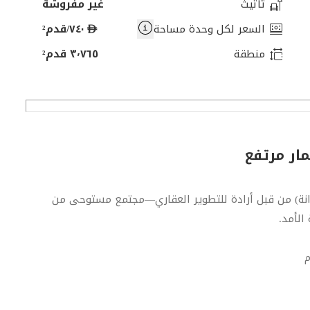
تأثيث
غير مفروشة
د
السعر لكل وحدة مساحة
٧٤٠/قدم²
ر
منطقة
٣٬٧٦٥ قدم²
ه
م
مار مرتفع
رص استثمارية ممتازة في مسار 3 (المرحلة 1 – دانة) من قبل أرادة للتطوير العقاري—مجتمع مستوحى من
الأمد.