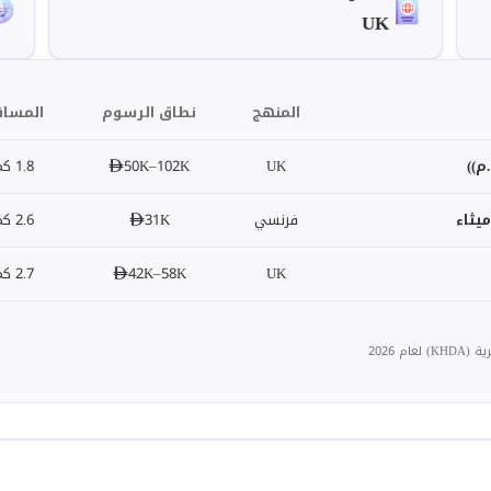
UK
المنهج
نطاق الرسوم
المساف
م))
UK
50K–102K
1.8 كم
يثاء
فرنسي
31K
2.6 كم
UK
42K–58K
2.7 كم
 2026