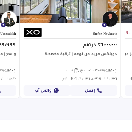
Uspasskikh
Stefan Novkovic
٢٦٬٠٠٠٬٠٠٠ درهم
٤٬٧٤٩٬٩٩٩ 
 دبي المالي العالمي | إعادة بيع أصلية
دوبلكس فريد من نوعه | ترقية مخصصة
واسع | م
3
4
٣٬٧٨٩ قدم مربع
شقة
3
4
٬٦٢٧
ادرس ريزيدنسز زعبيل 3, ادريس ريزيدينس زعبيل, زعبيل 1, زعبيل, دبي
زعبيل ١، الريزيدنس, زعبيل 1, زعبيل, دبي
داون تاون فيوز 2 برج 3, داون تاون فيوز 2,
إتصل
واتس آب