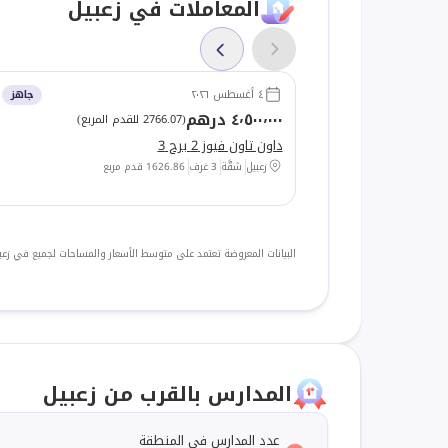
المعاملات في زعبيل
٤ أغسطس ٢٠٢٦
جاهز
٤٬٥٠٠٬٠٠٠ درهم
(
2766.07 للقدم المربع
)
داون تاون فيوز 2 برج 3
زعبيل
شقَّة
3 غرف
1626.86
قدم مربع
البيانات المعروضة تعتمد على متوسط الأسعار والمساحات لجميع في زعب
المدارس بالقرب من زعبيل
عدد المدارس في المنطقة