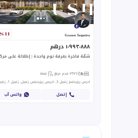
Grason Sequeira
١٬٩٩٣٬٨٨٨ درهم
شقّة فاخرة بغرفة نوم واحدة | إطلالة على مركز
1
1
٧٣٧ قدم مربع
شقة
إتصل
واتس آب