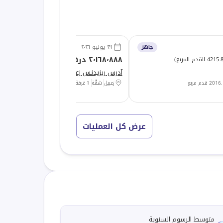
٢٩ يوليو ٢٠٢٦
جاهز
على ال
٢٬١٦٨٬٨٨٨ درهم
421 للقدم المربع
)
(
2945.42 للقدم المربع
)
آدرس ريزيدنس زعبيل 1
2016.
قدم مربع
زعبيل
شقَّة
1 غرفة
736.36
قدم مربع
عرض كل العمليات
متوسط الرسوم السنوية