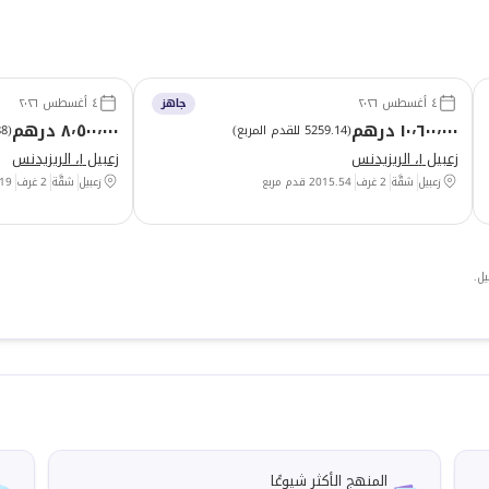
٤ أغسطس ٢٠٢٦
٤ أغسطس ٢٠٢٦
جاهز
١٠٬٦٠٠٬٠٠٠ درهم
٨٬٥٠٠٬٠٠٠ درهم
(
5259.14 للقدم المربع
)
(
5.88
زعبيل ١، الريزيدنس
زعبيل ١، الريزيدنس
زعبيل
شقَّة
2 غرف
2015.54
قدم مربع
زعبيل
شقَّة
2 غرف
19
يل.
المنهج الأكثر شيوعًا